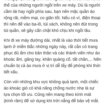
thế của những người ngồi trên xe máy. Dù là người
cầm lái hay ngồi phía sau, bạn nên mặc quần áo
rộng rãi, mềm mại, co giãn tốt. Nếu có ví, điện thoại
thì nên để vào ba-lô, túi xách, không nên đút trong
túi quần, sẽ gây cấn chật khó chịu khi ngồi lâu.
Khi đi xe máy đường dài, nhất là vào thời tiết mưa
lạnh ở miền Bắc những ngày này, rất cần có trang
phục đủ ấm cho bản thân và các thành viên như áo
khoác ấm, găng tay, khăn quàng cổ, tất chân,... Nên
chuẩn bị cả áo mưa ở vị trí dễ lấy để phòng khi thời
tiết xấu.
Còn với những khu vực không quá lạnh, một chiếc
áo khoác gió có khả năng chống nước nhẹ là sự
lựa chọn tối ưu. Cũng nên mang theo kính mát
(kính râm) để sử dụng khi trời nắng để bảo vệ mắt.