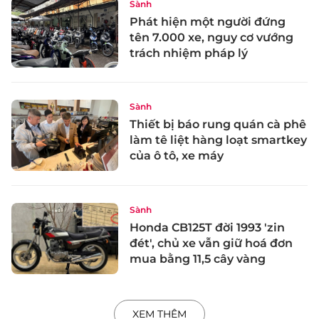
Sành
Phát hiện một người đứng
tên 7.000 xe, nguy cơ vướng
trách nhiệm pháp lý
Sành
Thiết bị báo rung quán cà phê
làm tê liệt hàng loạt smartkey
của ô tô, xe máy
Sành
Honda CB125T đời 1993 'zin
đét', chủ xe vẫn giữ hoá đơn
mua bằng 11,5 cây vàng
XEM THÊM