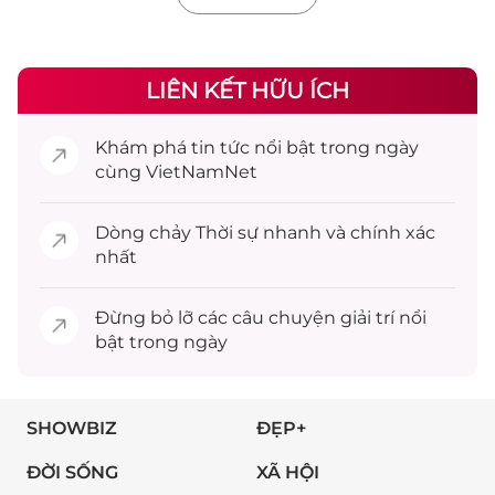
LIÊN KẾT HỮU ÍCH
Khám phá
tin tức
nổi bật trong ngày
cùng VietNamNet
Dòng chảy
Thời sự
nhanh và chính xác
nhất
Đừng bỏ lỡ các câu chuyện
giải trí
nổi
bật trong ngày
SHOWBIZ
ĐẸP+
ĐỜI SỐNG
XÃ HỘI