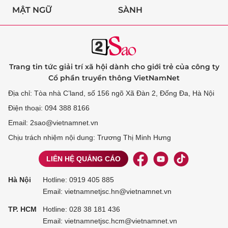
MẬT NGỮ
SÀNH
Trang tin tức giải trí xã hội dành cho giới trẻ của công ty
Cổ phần truyền thông VietNamNet
Địa chỉ: Tòa nhà C’land, số 156 ngõ Xã Đàn 2, Đống Đa, Hà Nội
Điện thoại: 094 388 8166
Email: 2sao@vietnamnet.vn
Chịu trách nhiệm nội dung: Trương Thị Minh Hưng
LIÊN HỆ QUẢNG CÁO
Hà Nội
Hotline:
0919 405 885
Email: vietnamnetjsc.hn@vietnamnet.vn
TP. HCM
Hotline:
028 38 181 436
Email: vietnamnetjsc.hcm@vietnamnet.vn