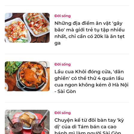
Đời sống
Những địa điểm ăn vặt 'gây
bão' mà giới trẻ tụ tập nhiều
nhất, chỉ cần có 20k là ăn tẹt
ga
Đời sống
Lẩu cua Khôi đóng cửa, 'dân
ghiền' có thể thử 4 quán lẩu
cua ngon không kém ở Hà Nội
- Sài Gòn
Đời sống
Chuyện kể từ đôi bàn tay 'kỳ
dị' của dì Tám bán ca cao
bánh mì làm người Sài Gòn