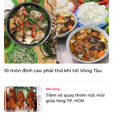
10 món đỉnh cao phải thử khi tới Vũng Tàu
Đời sống
Tiệm vịt quay thơm nức mũi
giữa lòng TP. HCM