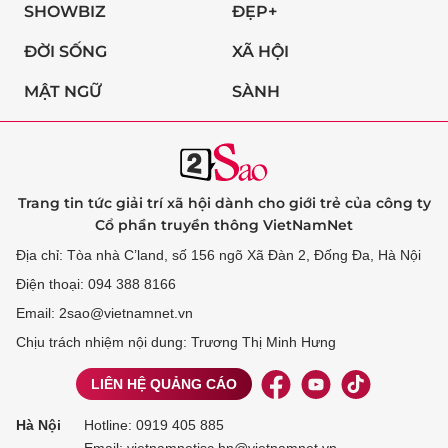
SHOWBIZ
ĐẸP+
ĐỜI SỐNG
XÃ HỘI
MẬT NGỮ
SÀNH
Trang tin tức giải trí xã hội dành cho giới trẻ của công ty
Cổ phần truyền thông VietNamNet
Địa chỉ: Tòa nhà C’land, số 156 ngõ Xã Đàn 2, Đống Đa, Hà Nội
Điện thoại: 094 388 8166
Email: 2sao@vietnamnet.vn
Chịu trách nhiệm nội dung: Trương Thị Minh Hưng
LIÊN HỆ QUẢNG CÁO
Hà Nội
Hotline:
0919 405 885
Email: vietnamnetjsc.hn@vietnamnet.vn