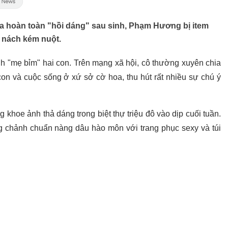
ưa hoàn toàn "hồi dáng" sau sinh, Phạm Hương bị item
n nách kém nuột.
nh "mẹ bỉm" hai con. Trên mạng xã hội, cô thường xuyên chia
n và cuộc sống ở xứ sở cờ hoa, thu hút rất nhiều sự chú ý
khoe ảnh thả dáng trong biệt thự triệu đô vào dịp cuối tuần.
 chảnh chuẩn nàng dâu hào môn với trang phục sexy và túi