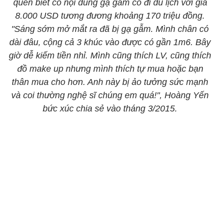
quen biết có nội dung gạ gẫm cô đi du lịch với giá
8.000 USD tương đương khoảng 170 triệu đồng.
"Sáng sớm mở mắt ra đã bị gạ gẫm. Mình chân có
dài đâu, cộng cả 3 khúc vào được có gần 1m6. Bây
giờ dễ kiếm tiền nhỉ. Mình cũng thích LV, cũng thích
đồ make up nhưng mình thích tự mua hoặc bạn
thân mua cho hơn. Anh này bị ảo tưởng sức mạnh
và coi thường nghệ sĩ chúng em quá!", Hoàng Yến
bức xúc chia sẻ vào tháng 3/2015.