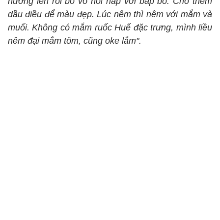
nướng lên rồi bỏ vô nồi hấp với bắp bò. Cho thêm
dầu điều để màu đẹp. Lúc nêm thì nêm với mắm và
muối. Không có mắm ruốc Huế đặc trưng, mình liều
nêm đại mắm tôm, cũng oke lắm".