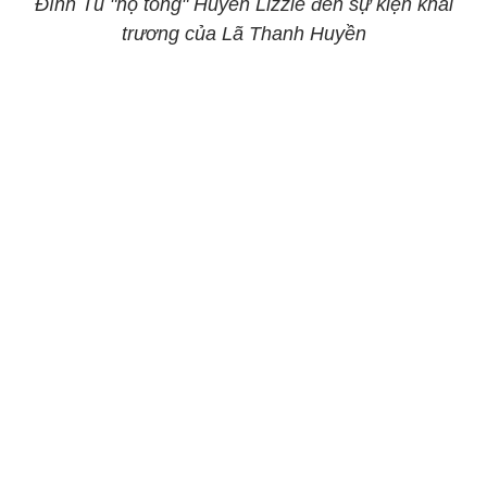
Đình Tú "hộ tống" Huyền Lizzie đến sự kiện khai
trương của Lã Thanh Huyền