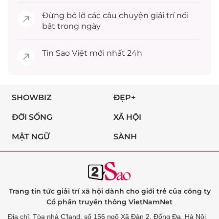
Đừng bỏ lỡ các câu chuyện
giải trí
nổi
bật trong ngày
Tin
Sao Việt
mới nhất 24h
SHOWBIZ
ĐẸP+
ĐỜI SỐNG
XÃ HỘI
MẬT NGỮ
SÀNH
Trang tin tức giải trí xã hội dành cho giới trẻ của công ty
Cổ phần truyền thông VietNamNet
Địa chỉ: Tòa nhà C’land, số 156 ngõ Xã Đàn 2, Đống Đa, Hà Nội