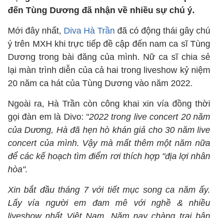
đến Tùng Dương đã nhận về nhiều sự chú ý.
Mới đây nhất,
Diva Hà Trần
đã có động thái gây chú
ý trên MXH khi trực tiếp đề cập đến nam ca sĩ Tùng
Dương trong bài đăng của mình. Nữ ca sĩ chia sẻ
lại màn trình diễn của cả hai trong liveshow kỷ niệm
20 năm ca hát của Tùng Dương vào năm 2022.
Ngoài ra, Hà Trần còn công khai xin vía đồng thời
gọi đàn em là Divo: "
2022 trong live concert 20 năm
của Dương, Hà đã hẹn hò khán giả cho 30 năm live
concert của mình. Vậy mà mất thêm một năm nữa
để các kế hoạch tìm điểm rơi thích hợp "địa lợi nhân
hòa".
Xin bắt đầu tháng 7 với tiết mục song ca năm ấy.
Lấy vía người em đam mê với nghề & nhiều
liveshow nhất Việt Nam. Năm nay chàng trai bận