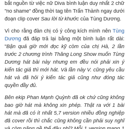
bắt nguồn từ việc nữ Diva bình luận duy nhất 2 chữ
"no shame" đồng thời tag tên Trấn Thành ngay dưới
đoạn clip cover
Sau lời từ khước
của Tùng Dương.
Vì cho rằng đàn chị có ý công kích mình nên
Tùng
Dương
đã đáp trả lại bằng một bình luận rất dài:
"
Bận quá giờ mới đọc kỹ còm của chị Hà, 2 lần
trước 2 chương trình Thăng Long Show muốn Tùng
Dương hát bài này nhưng em đều nói phải xin ý
kiến tác giả thì mới hát. Và lần này V. cũng yêu cầu
hát và đã hỏi ý kiến tác giả cũng như đóng tác
quyền đầy đủ.
Bên ekip Phan Mạnh Quỳnh đã ok chứ cũng không
bao giờ hát mà không xin phép. Thật ra với 1 bài
hát mà đã có ít nhất 5,7 version nhiều đồng nghiệp
đã cover rồi thì chắc cũng không cần phải suy nghĩ
và còm nặng nề thế đâu nhỉ? Mỗi 1 version mang 1