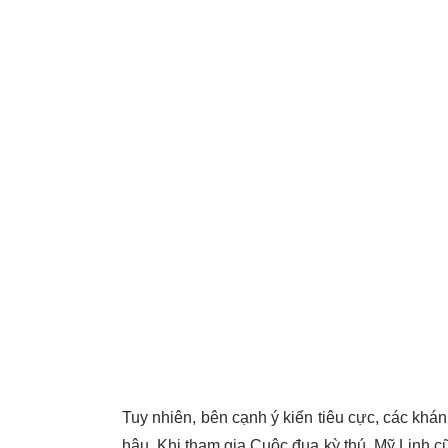
Tuy nhiên, bên cạnh ý kiến tiêu cực, các khá
hậu. Khi tham gia Cuộc đua kỳ thú, Mỹ Linh cũ