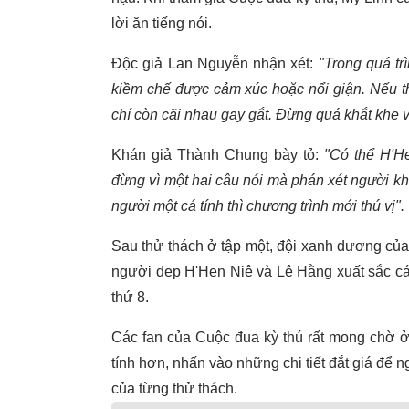
lời ăn tiếng nói.
Độc giả Lan Nguyễn nhận xét:
"Trong quá tr
kiềm chế được cảm xúc hoặc nổi giận. Nếu t
chí còn cãi nhau gay gắt. Đừng quá khắt khe v
Khán giả Thành Chung bày tỏ:
"Có thể H'H
đừng vì một hai câu nói mà phán xét người kh
người một cá tính thì chương trình mới thú vị".
Sau thử thách ở tập một, đội xanh dương của M
người đẹp H'Hen Niê và Lệ Hằng xuất sắc cá
thứ 8.
Các fan của Cuộc đua kỳ thú rất mong chờ ở
tính hơn, nhấn vào những chi tiết đắt giá để
của từng thử thách.