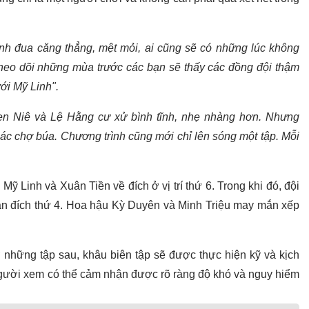
ình đua căng thẳng, mệt mỏi, ai cũng sẽ có những lúc không
heo dõi những mùa trước các bạn sẽ thấy các đồng đội thậm
ới Mỹ Linh".
en Niê và Lệ Hằng cư xử bình tĩnh, nhẹ nhàng hơn. Nhưng
ác chợ búa. Chương trình cũng mới chỉ lên sóng một tập. Mỗi
ỹ Linh và Xuân Tiền về đích ở vị trí thứ 6. Trong khi đó, đội
n đích thứ 4. Hoa hậu Kỳ Duyên và Minh Triệu may mắn xếp
 những tập sau, khâu biên tập sẽ được thực hiện kỹ và kịch
 người xem có thể cảm nhận được rõ ràng độ khó và nguy hiểm