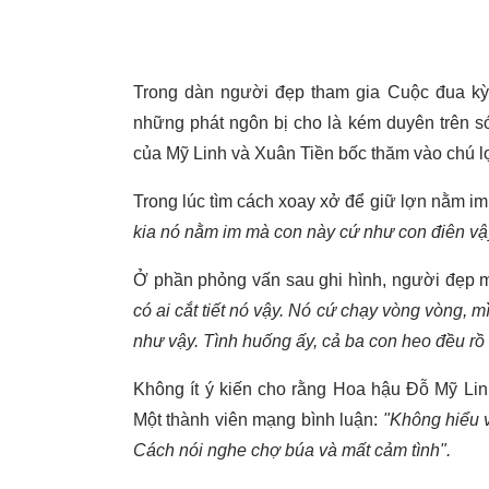
Trong dàn người đẹp tham gia Cuộc đua k
những phát ngôn bị cho là kém duyên trên só
của Mỹ Linh và Xuân Tiền bốc thăm vào chú l
Trong lúc tìm cách xoay xở để giữ lợn nằm im
kia nó nằm im mà con này cứ như con điên vậ
Ở phần phỏng vấn sau ghi hình, người đẹp m
có ai cắt tiết nó vậy. Nó cứ chạy vòng vòng, m
như vậy. Tình huống ấy, cả ba con heo đều rồ 
Không ít ý kiến cho rằng Hoa hậu Đỗ Mỹ Lin
Một thành viên mạng bình luận:
"Không hiểu v
Cách nói nghe chợ búa và mất cảm tình".