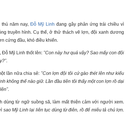
ỳ thú năm nay,
Đỗ Mỹ Linh
đang gây phản ứng trái chiều vì
ng truyền hình. Cụ thể, ở thử thách vẽ lợn, đội xanh dương
ợn cứng đầu, khó điều khiển.
, Đỗ Mỹ Linh thốt lên:
"Con này hư quá vậy? Sao mấy con đội
y?".
ột lần nữa chia sẻ:
"Con lợn đội tôi cứ gào thét lên như kiểu
ình không thể nào giữ. Lần đầu tiên tôi thấy một con lợn rồ dại
lên".
h dùng từ ngữ suồng sã, làm mất thiện cảm với người xem.
ì sao Mỹ Linh lại liên tục dùng từ điên, rồ để miêu tả chú lợn.