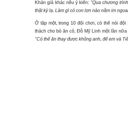
Khán giả khác nêu ý kiến:
"Qua chương trình
thật kỳ lạ. Làm gì có con lợn nào nằm im ngo
Ở tập một, trong 10 đội chơi, có thể nói đ
thách cho bò ăn cỏ, Đỗ Mỹ Linh một lần nữa p
"Có thể ăn thay được không anh, để em và Tiề