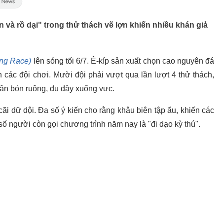
n và rồ dại" trong thử thách vẽ lợn khiến nhiều khán giả
ing Race)
lên sóng tối 6/7. Ê-kíp sản xuất chọn cao nguyên đá
 các đội chơi. Mười đội phải vượt qua lần lượt 4 thử thách,
hân bón ruộng, đu dây xuống vực.
cãi dữ dội. Đa số ý kiến cho rằng khâu biên tập ẩu, khiến các
số người còn gọi chương trình năm nay là "đi dạo kỳ thú".