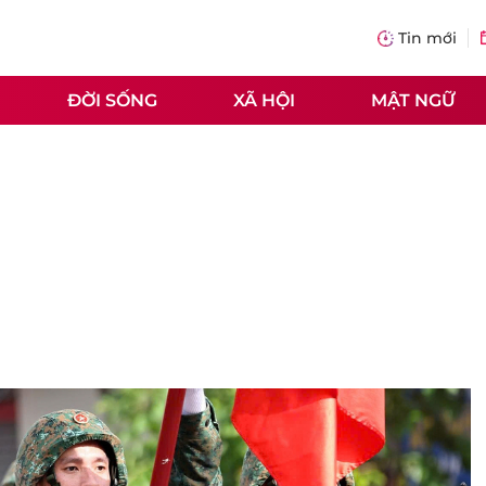
Tin mới
ĐỜI SỐNG
XÃ HỘI
MẬT NGỮ