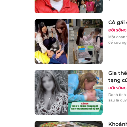
Cô gái
ĐỜI SỐNG
Một đoạn v
để cứu ngư
Gia thế
tạng cứ
ĐỜI SỐNG
Danh tính
sau là quy
Khoảnh 