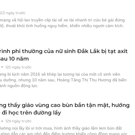
123 ngày trước
mạng xã hội lan truyền clip tài xế xe tải nhanh trí cứu bé gái đứng
lộ, thoát khỏi tình huống nguy hiểm, khiến nhiều người cảm kích.
ình phi thường của nữ sinh Đắk Lắk bị tạt axit
au 10 năm
125 ngày trước
g bi kịch năm 2016 sẽ khép lại tương lai của một cô sinh viên
u dưỡng, nhưng 10 năm sau, Hoàng Tăng Thị Thu Hương đã biến
hành nguồn động lực.
ng thầy giáo vùng cao bùn bắn tận mặt, hướng
 đi học trên đường lầy
129 ngày trước
ường núi lầy lội vì trời mưa, hình ảnh thầy giáo lấm lem bùn đất
ướng dẫn các em nhỏ đến điểm trường khiến cộng đồng mạng xúc