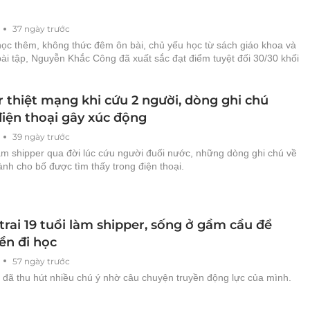
37 ngày trước
học thêm, không thức đêm ôn bài, chủ yếu học từ sách giáo khoa và
ài tập, Nguyễn Khắc Công đã xuất sắc đạt điểm tuyệt đối 30/30 khối
r thiệt mạng khi cứu 2 người, dòng ghi chú
điện thoại gây xúc động
39 ngày trước
am shipper qua đời lúc cứu người đuối nước, những dòng ghi chú về
nh cho bố được tìm thấy trong điện thoại.
rai 19 tuổi làm shipper, sống ở gầm cầu để
ền đi học
57 ngày trước
 đã thu hút nhiều chú ý nhờ câu chuyện truyền động lực của mình.