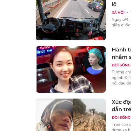
lộ
XÃ HỘI
Ngày 5/4, 
giữa quốc 
Hành tr
nhầm s
ĐỜI SỐNG
Tưởng chừn
ngành Điề
nỗi đau t
Xúc độ
dẫn trẻ
ĐỜI SỐNG
Trên con đ
dừng xe h