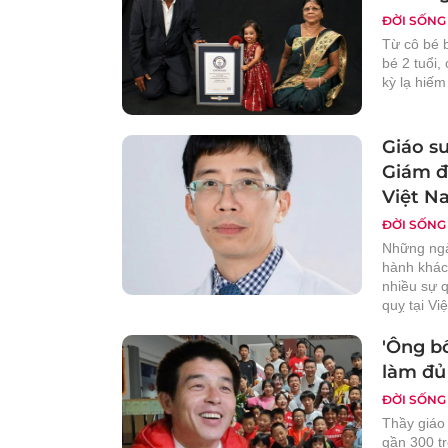
ĐỜI SỐNG
Từ cô bé 
bé 2 tuổi,
kỳ lạ hiếm 
Giáo s
Giám đ
Việt N
ĐỜI SỐNG
Những ngà
hành khác
nhiều sự 
quỵ tại Vi
'Ông bố
làm đủ
ĐỜI SỐNG
Thầy giáo
gần 300 t