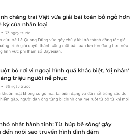
nh chàng trai Việt vừa giải bài toán bỏ ngỏ hơn
 kỷ của nhân loại
73 ngày trước
n cứu trẻ Lê Quang Dũng vừa gây chú ý khi trở thành đồng tác giả
công trình giải quyết thành công một bài toán lớn tồn đọng hơn nửa
ng lĩnh vực phi tham số Bayesian.
uột bỏ rơi vì ngoại hình quá khác biệt, 'dị nhân'
hàng triệu người nể phục
86 ngày trước
i khuôn mặt không có gò má, tai biến dạng và đôi mắt trũng sâu do
hiếm gặp, người đàn ông từng bị chính cha mẹ ruột từ bỏ từ khi mới
nhỏ nhất hành tinh: Từ 'búp bê sống' gây
 đến ngôi sao truyền hình đình đám