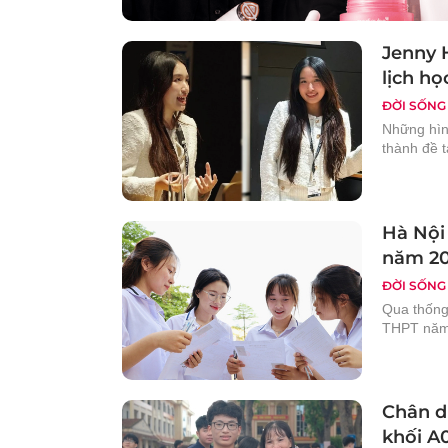
Jenny H
lịch họ
ĐỜI SỐNG
Những hìn
thành đề t
Hà Nội
năm 2
ĐỜI SỐNG
Qua thống 
THPT năm 
Chân d
khối A