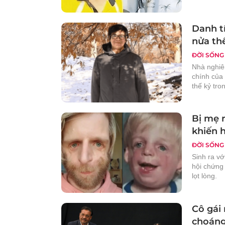
Danh tí
nửa thế
ĐỜI SỐNG
Nhà nghiê
chính của 
thế kỷ tro
Bị mẹ r
khiến 
ĐỜI SỐNG
Sinh ra vớ
hội chứng 
lọt lòng.
Cô gái 
choáng