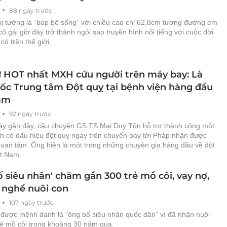
88 ngày trước
bị tưởng là “búp bê sống” với chiều cao chỉ 62,8cm tương đương em
 cô gái giờ đây trở thành ngôi sao truyền hình nổi tiếng với cuộc đời
có trên thế giới.
ư HOT nhất MXH cứu người trên máy bay: Là
ốc Trung tâm Đột quỵ tại bệnh viện hàng đầu
am
92 ngày trước
y gần đây, câu chuyện GS.TS Mai Duy Tôn hỗ trợ thành công một
h có dấu hiệu đột quỵ ngay trên chuyến bay tới Pháp nhận được
quan tâm. Ông hiện là một trong những chuyên gia hàng đầu về đột
ệt Nam.
 siêu nhân' chăm gần 300 trẻ mồ côi, vay nợ,
 nghề nuôi con
107 ngày trước
 được mệnh danh là "ông bố siêu nhân quốc dân" vì đã nhận nuôi
rẻ mồ côi trong khoảng 30 năm qua.