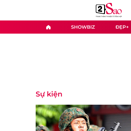
SHOWBIZ
ĐẸP+
Sự kiện