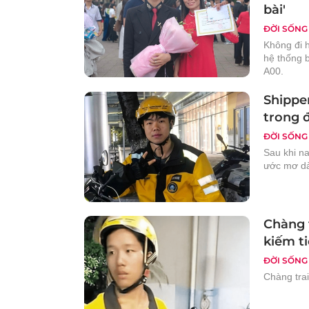
bài'
ĐỜI SỐNG
Không đi 
hệ thống b
A00.
Shippe
trong 
ĐỜI SỐNG
Sau khi n
ước mơ dà
Chàng t
kiếm ti
ĐỜI SỐNG
Chàng trai