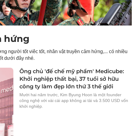
m hứng
ng người tốt viêc tốt, nhân vật truyền cảm hứng,... có nhiều
ết dưới đây nhé.
Ông chủ 'đế chế mỹ phẩm' Medicube:
Khởi nghiệp thất bại, 37 tuổi sở hữu
công ty làm đẹp lớn thứ 3 thế giới
Mười hai năm trước, Kim Byung Hoon là một founder
công nghệ với vài cái app không ai tải và 3.500 USD vốn
khởi nghiệp.