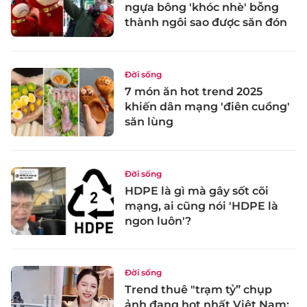
ngựa bông 'khóc nhè' bỗng
thành ngôi sao được săn đón
Đời sống
7 món ăn hot trend 2025
khiến dân mạng 'điên cuồng'
săn lùng
Đời sống
HDPE là gì mà gây sốt cõi
mạng, ai cũng nói 'HDPE là
ngon luôn'?
Đời sống
Trend thuê "trạm tỷ” chụp
ảnh đang hot nhất Việt Nam: