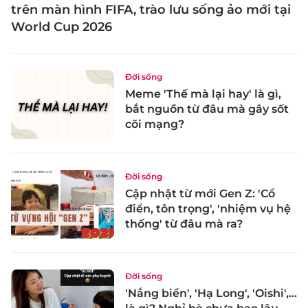
trên màn hình FIFA, trào lưu sống ảo mới tại
World Cup 2026
Đời sống
Meme 'Thế mà lại hay' là gì,
bắt nguồn từ đâu mà gây sốt
cõi mạng?
Đời sống
Cập nhật từ mới Gen Z: 'Cổ
điển, tôn trọng', 'nhiệm vụ hệ
thống' từ đâu mà ra?
Đời sống
'Nắng biển', 'Hạ Long', 'Oishi',...