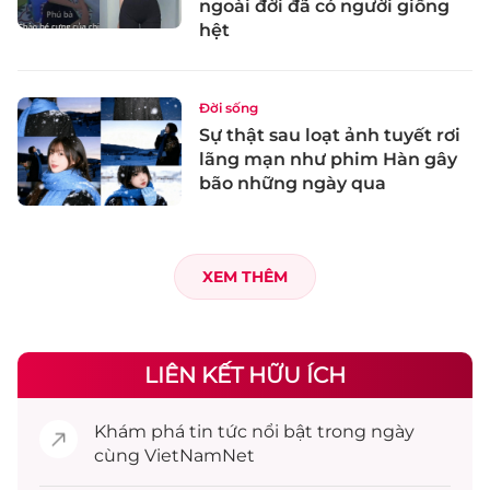
ngoài đời đã có người giống
hệt
Đời sống
Sự thật sau loạt ảnh tuyết rơi
lãng mạn như phim Hàn gây
bão những ngày qua
XEM THÊM
LIÊN KẾT HỮU ÍCH
Khám phá
tin tức
nổi bật trong ngày
cùng VietNamNet