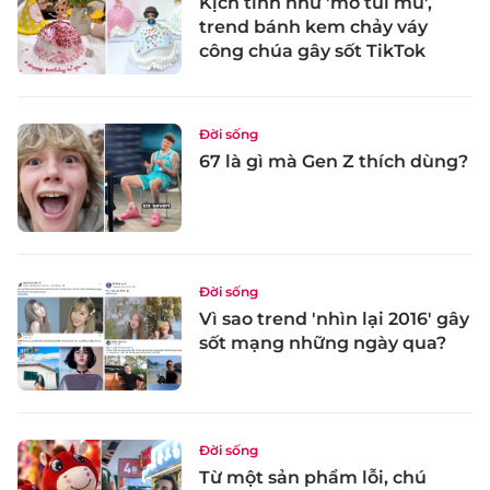
Kịch tính như 'mở túi mù',
trend bánh kem chảy váy
công chúa gây sốt TikTok
Đời sống
67 là gì mà Gen Z thích dùng?
Đời sống
Vì sao trend 'nhìn lại 2016' gây
sốt mạng những ngày qua?
Đời sống
Từ một sản phẩm lỗi, chú