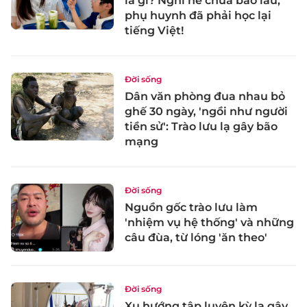
là gì? Nghỉ hè chưa bao lâu,
phụ huynh đã phải học lại
tiếng Việt!
Đời sống
Dân văn phòng đua nhau bỏ
ghế 30 ngày, 'ngồi như người
tiền sử': Trào lưu lạ gây bão
mạng
Đời sống
Nguồn gốc trào lưu làm
'nhiệm vụ hệ thống' và những
câu đùa, từ lóng 'ăn theo'
Đời sống
Xu hướng tập luyện kỳ lạ gây