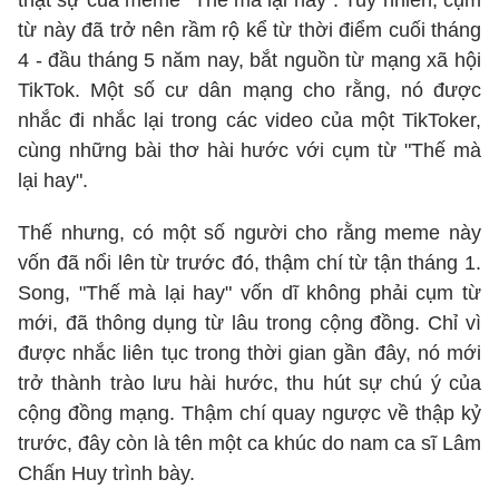
thật sự của meme "Thế mà lại hay". Tuy nhiên, cụm
từ này đã trở nên rầm rộ kể từ thời điểm cuối tháng
4 - đầu tháng 5 năm nay, bắt nguồn từ mạng xã hội
TikTok. Một số cư dân mạng cho rằng, nó được
nhắc đi nhắc lại trong các video của một TikToker,
cùng những bài thơ hài hước với cụm từ "Thế mà
lại hay".
​Thế nhưng, có một số người cho rằng meme này
vốn đã nổi lên từ trước đó, thậm chí từ tận tháng 1.
Song, "Thế mà lại hay" vốn dĩ không phải cụm từ
mới, đã thông dụng từ lâu trong cộng đồng. Chỉ vì
được nhắc liên tục trong thời gian gần đây, nó mới
trở thành trào lưu hài hước, thu hút sự chú ý của
cộng đồng mạng. Thậm chí quay ngược về thập kỷ
trước, đây còn là tên một ca khúc do nam ca sĩ Lâm
Chấn Huy trình bày.