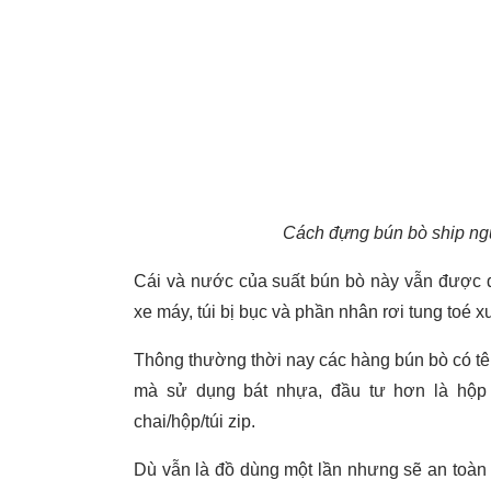
Cách đựng bún bò ship ng
Cái và nước của suất bún bò này vẫn được để r
xe máy, túi bị bục và phần nhân rơi tung toé x
Thông thường thời nay các hàng bún bò có tên 
mà sử dụng bát nhựa, đầu tư hơn là hộp g
chai/hộp/túi zip.
Dù vẫn là đồ dùng một lần nhưng sẽ an toàn 