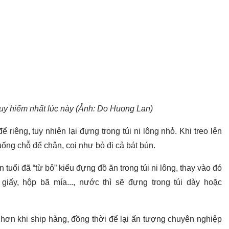
uy hiểm nhất lúc này (Ảnh: Do Huong Lan)
iêng, tuy nhiên lại đựng trong túi ni lông nhỏ. Khi treo lên
uống chỗ để chân, coi như bỏ đi cả bát bún.
tuổi đã “từ bỏ” kiểu đựng đồ ăn trong túi ni lông, thay vào đó
iấy, hộp bã mía..., nước thì sẽ đựng trong túi dày hoặc
hơn khi ship hàng, đồng thời để lại ấn tượng chuyên nghiệp