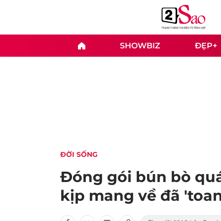
SHOWBIZ
ĐẸP+
ĐỜI SỐNG
Đóng gói bún bò qu
kịp mang về đã 'toan