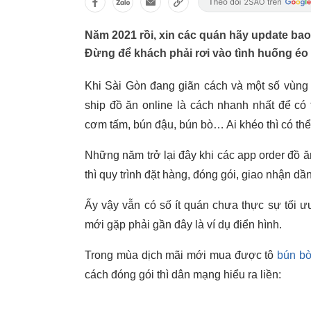
Năm 2021 rồi, xin các quán hãy update bao
Đừng để khách phải rơi vào tình huống éo 
Khi Sài Gòn đang giãn cách và một số vùng
ship đồ ăn online là cách nhanh nhất để c
cơm tấm, bún đậu, bún bò… Ai khéo thì có thể t
Những năm trở lại đây khi các app order đồ ă
thì quy trình đặt hàng, đóng gói, giao nhận dần
Ấy vậy vẫn có số ít quán chưa thực sự tối ư
mới gặp phải gần đây là ví dụ điển hình.
Trong mùa dịch mãi mới mua được tô
bún b
cách đóng gói thì dân mạng hiểu ra liền: