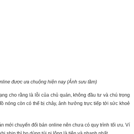
nline được ưa chuộng hiện nay (Ảnh sưu tầm)
ạng cho rằng là lỗi của chủ quán, không đầu tư và chú trọng
đồ nóng còn có thể bị chảy, ảnh hưởng trực tiếp tới sức khoẻ
n mới chuyển đổi bán online nên chưa có quy trình tối ưu. Ví
hi ship thì họ dùng túi ni lông là tiện và nhanh nhất.