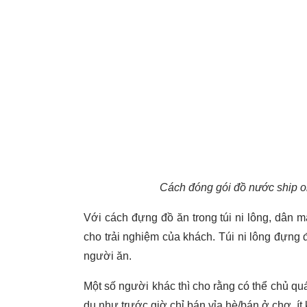
Cách đóng gói đồ nước ship o
Với cách đựng đồ ăn trong túi ni lông, dân m
cho trải nghiệm của khách. Túi ni lông đựng 
người ăn.
Một số người khác thì cho rằng có thể chủ quá
dụ như trước giờ chỉ bán vỉa hè/bán ở chợ, ít k