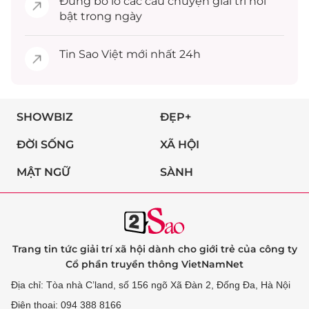
Đừng bỏ lỡ các câu chuyện
giải trí
nổi
bật trong ngày
Tin
Sao Việt
mới nhất 24h
SHOWBIZ
ĐẸP+
ĐỜI SỐNG
XÃ HỘI
MẬT NGỮ
SÀNH
Trang tin tức giải trí xã hội dành cho giới trẻ của công ty
Cổ phần truyền thông VietNamNet
Địa chỉ: Tòa nhà C’land, số 156 ngõ Xã Đàn 2, Đống Đa, Hà Nội
Điện thoại: 094 388 8166