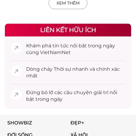
XEM THÊM
LIÊN KẾT HỮU ÍCH
Khám phá
tin tức
nổi bật trong ngày
cùng VietNamNet
Dòng chảy
Thời sự
nhanh và chính xác
nhất
Đừng bỏ lỡ các câu chuyện
giải trí
nổi
bật trong ngày
SHOWBIZ
ĐẸP+
ĐỜI SỐNG
XÃ HỘI