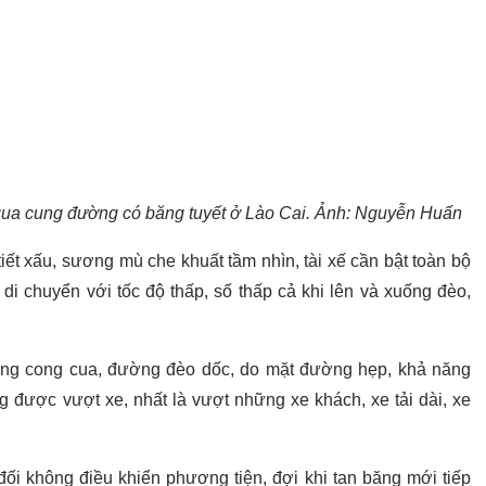
 qua cung đường có băng tuyết ở Lào Cai. Ảnh: Nguyễn Huấn
 tiết xấu, sương mù che khuất tầm nhìn, tài xế cần bật toàn bộ
 di chuyển với tốc độ thấp, số thấp cả khi lên và xuống đèo,
ờng cong cua, đường đèo dốc, do mặt đường hẹp, khả năng
ng được vượt xe, nhất là vượt những xe khách, xe tải dài, xe
ối không điều khiển phương tiện, đợi khi tan băng mới tiếp