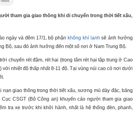
 tham gia giao thông khi di chuyển trong thời tiết xấu,
báo ngày và đêm 17/1, bộ phận
không khí lạnh
sẽ ảnh hưởng
ung Bộ, sau đó ảnh hưởng đến một số nơi ở Nam Trung Bộ.
rời chuyển rét đậm, rét hại (trọng tâm rét hại tập trung ở Cao
với nhiệt độ thấp nhất 8-11 độ. Tại vùng núi cao có nơi dưới
t.
 nạn giao thông trong thời tiết xấu, sương mù dày đặc, băng
ốc, Cục CSGT (Bộ Công an) khuyến cáo người tham gia giao
ểm tra xe trước khi khởi hành, nhất là hệ thống đèn, phanh,