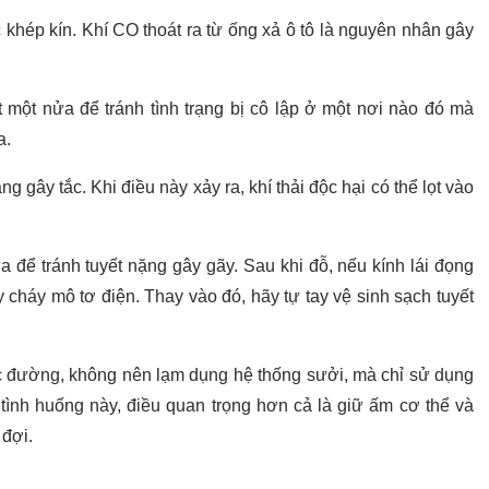
khép kín. Khí CO thoát ra từ ống xả ô tô là nguyên nhân gây
t một nửa để tránh tình trạng bị cô lập ở một nơi nào đó mà
a.
 gây tắc. Khi điều này xảy ra, khí thải độc hại có thể lọt vào
 để tránh tuyết nặng gây gãy. Sau khi đỗ, nếu kính lái đọng
y cháy mô tơ điện. Thay vào đó, hãy tự tay vệ sinh sạch tuyết
tắc đường, không nên lạm dụng hệ thống sưởi, mà chỉ sử dụng
ình huống này, điều quan trọng hơn cả là giữ ấm cơ thể và
 đợi.