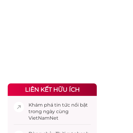
LIÊN KẾT HỮU ÍCH
Khám phá
tin tức
nổi bật
trong ngày cùng
VietNamNet