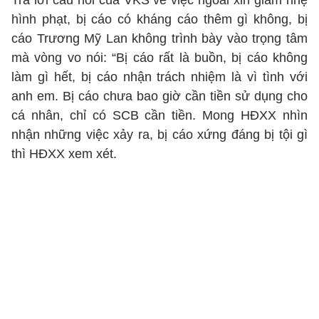
Trả lời câu hỏi của VKS về việc ngoài xin giảm nhẹ
hình phạt, bị cáo có kháng cáo thêm gì không, bị
cáo Trương Mỹ Lan không trình bày vào trọng tâm
mà vòng vo nói: “Bị cáo rất là buồn, bị cáo không
làm gì hết, bị cáo nhận trách nhiệm là vì tình với
anh em. Bị cáo chưa bao giờ cần tiền sử dụng cho
cá nhân, chỉ có SCB cần tiền. Mong HĐXX nhìn
nhận những việc xảy ra, bị cáo xứng đáng bị tội gì
thì HĐXX xem xét.