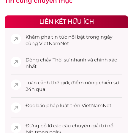
Tin cùng chuyên mục
LIÊN KẾT HỮU ÍCH
Khám phá
tin tức
nổi bật trong ngày
cùng VietNamNet
Dòng chảy
Thời sự
nhanh và chính xác
nhất
Toàn cảnh
thế giới
, điểm nóng chiến sự
24h qua
Đọc
báo pháp luật
trên VietNamNet
Đừng bỏ lỡ các câu chuyện
giải trí
nổi
bật trong ngày