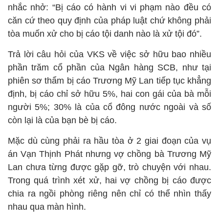
nhắc nhở: “Bị cáo có hành vi vi phạm nào đều có
căn cứ theo quy định của pháp luật chứ không phải
tòa muốn xử cho bị cáo tội danh nào là xử tội đó”.
Trả lời câu hỏi của VKS về việc sở hữu bao nhiều
phần trăm cổ phần của Ngân hàng SCB, như tại
phiên sơ thẩm bị cáo Trương Mỹ Lan tiếp tục khẳng
định, bị cáo chỉ sở hữu 5%, hai con gái của bà mỗi
người 5%; 30% là của cổ đông nước ngoài và số
còn lại là của bạn bè bị cáo.
Mặc dù cùng phải ra hầu tòa ở 2 giai đoạn của vụ
án Vạn Thịnh Phát nhưng vợ chồng bà Trương Mỹ
Lan chưa từng được gặp gỡ, trò chuyện với nhau.
Trong quá trình xét xử, hai vợ chồng bị cáo được
chia ra ngồi phòng riêng nên chỉ có thể nhìn thấy
nhau qua màn hình.