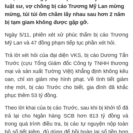
luật sư, vợ chồng bị cáo Trương Mỹ Lan mừng
mừng, tủi tủi ôm chầm lấy nhau sau hơn 2 năm
bị tạm giam không được gặp gỡ.
Ngày 5/11, phiên xét xử phúc thẩm bị cáo Trương
Mỹ Lan và 47 đồng phạm tiếp tục phần xét hỏi.
Trả lời xét hỏi của đại diện VKS, bị cáo Dương Tấn
Trước (cựu Tổng Giám đốc Công ty TNHH thương
mại và sản xuất Tường Việt) khẳng định không kêu
oan, chỉ xin giảm nhẹ hình phạt. Về tình tiết giảm
nhẹ mới, bị cáo Trước cho biết, gia đình đã khắc
phục thêm 53 tỷ đồng.
Theo lời khai của bị cáo Trước, sau khi bị khởi tố đã
trả lại cho Ngân hàng SCB hơn 813 tỷ đồng và
trong quá trình điều tra, bị cáo tự nguyện nộp toàn
bộ sổ tiết kiệm, đủ dùng để bồi hoàn lại số tiền hơn