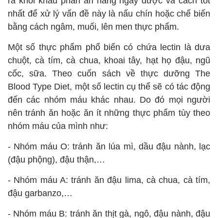
ra khỏi khẩu phần ăn hàng ngày được và cách tốt
nhất để xử lý vấn đề này là nấu chín hoặc chế biến
bằng cách ngâm, muối, lên men thực phẩm.
Một số thực phẩm phổ biến có chứa lectin là dưa
chuột, cà tím, cà chua, khoai tây, hạt họ đậu, ngũ
cốc, sữa. Theo cuốn sách về thực dưỡng The
Blood Type Diet, một số lectin cụ thể sẽ có tác động
đến các nhóm máu khác nhau. Do đó mọi người
nên tránh ăn hoặc ăn ít những thực phẩm tùy theo
nhóm máu của mình như:
- Nhóm máu O: tránh ăn lúa mì, dầu đậu nành, lạc
(đậu phộng), đậu thận,…
- Nhóm máu A: tránh ăn đậu lima, cà chua, cà tím,
đậu garbanzo,…
- Nhóm máu B: tránh ăn thịt gà, ngô, đậu nành, đậu