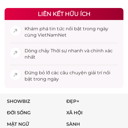
LIÊN KẾT HỮU ÍCH
Khám phá
tin tức
nổi bật trong ngày
cùng VietNamNet
Dòng chảy
Thời sự
nhanh và chính xác
nhất
Đừng bỏ lỡ các câu chuyện
giải trí
nổi
bật trong ngày
SHOWBIZ
ĐẸP+
ĐỜI SỐNG
XÃ HỘI
MẬT NGỮ
SÀNH