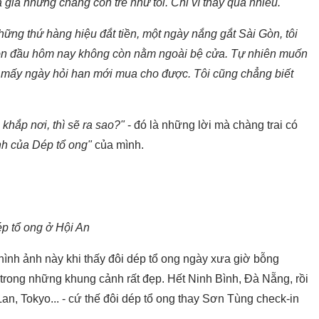
 già nhưng chẳng còn trẻ như tôi. Chỉ vì thấy quá nhiều.
hững thứ hàng hiệu đắt tiền, một ngày nắng gắt Sài Gòn, tôi
mòn đầu hôm nay không còn nằm ngoài bệ cửa. Tự nhiên muốn
ết mấy ngày hỏi han mới mua cho được. Tôi cũng chẳng biết
 khắp nơi, thì sẽ ra sao?"
- đó là những lời mà chàng trai có
nh của Dép tổ ong"
của mình.
p tổ ong ở Hội An
ình ảnh này khi thấy đôi dép tổ ong ngày xưa giờ bỗng
 trong những khung cảnh rất đẹp. Hết Ninh Bình, Đà Nẵng, rồi
n, Tokyo... - cứ thế đôi dép tổ ong thay Sơn Tùng check-in