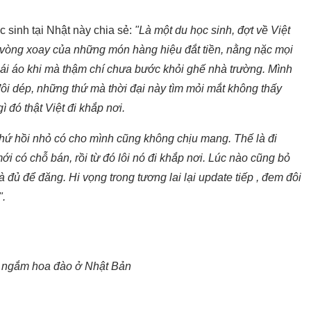
 sinh tại Nhật này chia sẻ:
"Là một du học sinh, đợt về Việt
 vòng xoay của những món hàng hiệu đắt tiền, nằng nặc mọi
ái áo khi mà thậm chí chưa bước khỏi ghế nhà trường. Mình
đôi dép, những thứ mà thời đại này tìm mỏi mắt không thấy
ì đó thật Việt đi khắp nơi.
i thứ hồi nhỏ có cho mình cũng không chịu mang. Thế là đi
 có chỗ bán, rồi từ đó lôi nó đi khắp nơi. Lúc nào cũng bỏ
à đủ để đăng. Hi vọng trong tương lai lại update tiếp , đem đôi
".
 ngắm hoa đào ở Nhật Bản