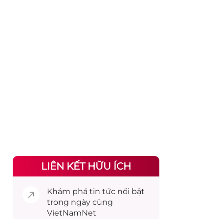
LIÊN KẾT HỮU ÍCH
Khám phá
tin tức
nổi bật
trong ngày cùng
VietNamNet