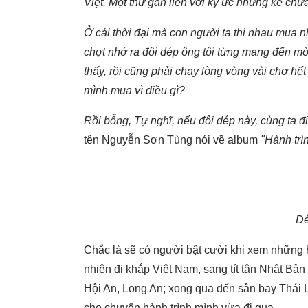
Việt. Một thứ gắn liền với ký ức những kẻ chưa
Ở cái thời đại mà con người ta thi nhau mua n
chợt nhớ ra đôi dép ông tôi từng mang đến 
thấy, rồi cũng phải chạy lòng vòng vài chợ h
mình mua vì điều gì?
Rồi bỗng, Tự nghĩ, nếu đôi dép này, cùng ta đi
tên Nguyễn Sơn Tùng nói về album
"Hành trì
Dé
Chắc là sẽ có người bật cười khi xem những h
nhiên đi khắp Việt Nam, sang tít tận Nhật Bản
Hội An, Long An; xong qua đến sân bay Thái La
cho chuyến hành trình mình vừa đi qua.