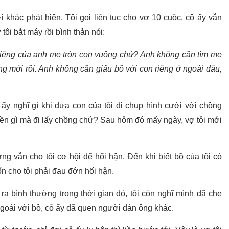
i khác phát hiện. Tôi gọi liên tục cho vợ 10 cuộc, cô ấy vẫn
ôi bắt máy rồi bình thản nói:
 riêng của anh mẹ tròn con vuông chứ? Anh không cần tìm mẹ
ồng mới rồi. Anh không cần giấu bồ với con riêng ở ngoài đâu,
ấy nghĩ gì khi đưa con của tôi đi chụp hình cưới với chồng
yền gì mà đi lấy chồng chứ? Sau hôm đó mấy ngày, vợ tôi mới
ng vẫn cho tôi cơ hội để hối hận. Đến khi biết bồ của tôi có
n cho tôi phải đau đớn hối hận.
 ra bình thường trong thời gian đó, tôi còn nghĩ mình đã che
a ngoài với bồ, cô ấy đã quen người đàn ông khác.