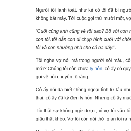
Người tôi lạnh toát, như kẻ có tội đã bị ngườ
không bắt máy. Tới cuộc gọi thứ mười một, vợ t
“Cuối cùng anh cũng về rồi sao? Bồ với con
con tôi, tôi dẫn con đi chụp hình cưới với ch
tôi và con nhường nhà cho cả ba đấy!”.
Tôi nghe vợ nói mà trong người sôi máu, cô 
mới? Chúng tôi còn chưa
ly hôn
, cô ấy có qu
gọi về nói chuyện rõ ràng.
Cô ấy nói đã biết chồng ngoại tình từ lâu như
thai, cô ấy đã ký đơn ly hôn. Nhưng cô ấy muố
Tôi thật sự không ngờ được, vì vợ tôi vẫn tỏ
giấu thật khéo. Vợ tôi còn nói thời gian tôi r