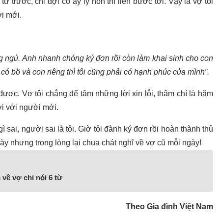
ừ trước, chỉ đợi cô ấy ly hôn thì liền bước tới. Vậy là vợ tôi
ời mới.
ng ngủ. Anh nhanh chóng ký đơn rồi còn làm khai sinh cho con
có bồ và con riêng thì tôi cũng phải có hạnh phúc của mình”.
ược. Vợ tôi chẳng để tâm những lời xin lỗi, thậm chí là hăm
ới với người mới.
gì sai, người sai là tôi. Giờ tôi đành ký đơn rồi hoàn thành thủ
gày nhưng trong lòng lại chua chát nghĩ về vợ cũ mỗi ngày!
 về vợ chỉ nói 6 từ
Theo Gia đình Việt Nam