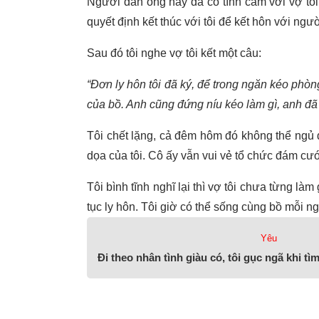
Người đàn ông này đã có tình cảm với vợ tôi t
quyết định kết thúc với tôi để kết hôn với ngư
Sau đó tôi nghe vợ tôi kết một câu:
“Đơn ly hôn tôi đã ký, để trong ngăn kéo phò
của bồ. Anh cũng đứng níu kéo làm gì, anh đã 
Tôi chết lặng, cả đêm hôm đó không thể ngủ đ
dọa của tôi. Cô ấy vẫn vui vẻ tổ chức đám cư
Tôi bình tĩnh nghĩ lại thì vợ tôi chưa từng làm 
tục ly hôn. Tôi giờ có thể sống cùng bồ mỗi n
Yêu
Đi theo nhân tình giàu có, tôi gục ngã khi tìm