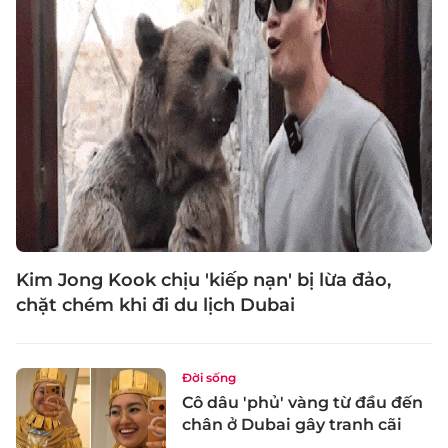
Kim Jong Kook chịu 'kiếp nạn' bị lừa đảo,
chặt chém khi đi du lịch Dubai
Đời sống
Cô dâu 'phủ' vàng từ đầu đến
chân ở Dubai gây tranh cãi