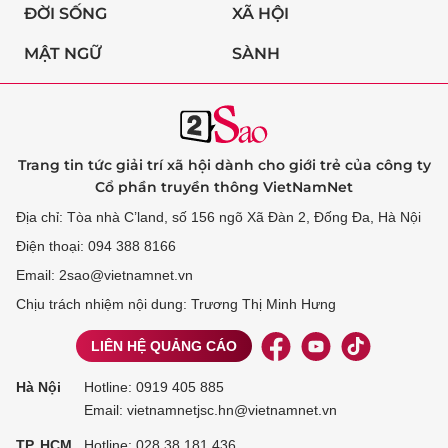
ĐỜI SỐNG
XÃ HỘI
MẬT NGỮ
SÀNH
Trang tin tức giải trí xã hội dành cho giới trẻ của công ty
Cổ phần truyền thông VietNamNet
Địa chỉ: Tòa nhà C’land, số 156 ngõ Xã Đàn 2, Đống Đa, Hà Nội
Điện thoại: 094 388 8166
Email: 2sao@vietnamnet.vn
Chịu trách nhiệm nội dung: Trương Thị Minh Hưng
LIÊN HỆ QUẢNG CÁO
Hà Nội
Hotline:
0919 405 885
Email: vietnamnetjsc.hn@vietnamnet.vn
TP. HCM
Hotline:
028 38 181 436