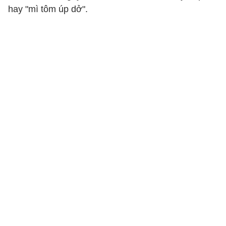
hay "mì tôm úp dở".