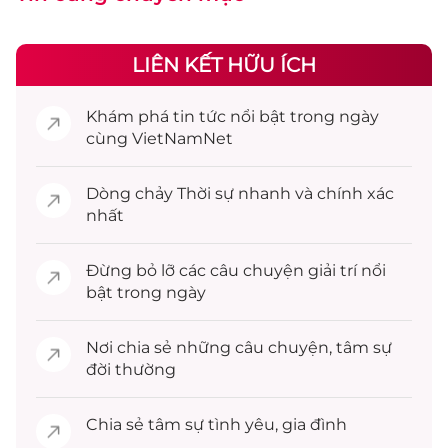
LIÊN KẾT HỮU ÍCH
Khám phá
tin tức
nổi bật trong ngày
cùng VietNamNet
Dòng chảy
Thời sự
nhanh và chính xác
nhất
Đừng bỏ lỡ các câu chuyện
giải trí
nổi
bật trong ngày
Nơi chia sẻ những câu chuyện,
tâm sự
đời thường
Chia sẻ
tâm sự
tình yêu, gia đình