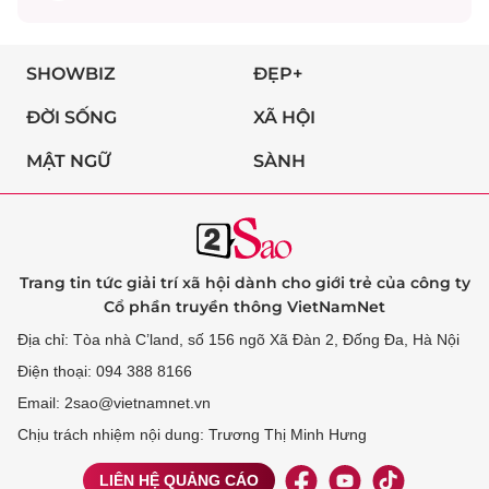
SHOWBIZ
ĐẸP+
ĐỜI SỐNG
XÃ HỘI
MẬT NGỮ
SÀNH
Trang tin tức giải trí xã hội dành cho giới trẻ của công ty
Cổ phần truyền thông VietNamNet
Địa chỉ: Tòa nhà C’land, số 156 ngõ Xã Đàn 2, Đống Đa, Hà Nội
Điện thoại: 094 388 8166
Email: 2sao@vietnamnet.vn
Chịu trách nhiệm nội dung: Trương Thị Minh Hưng
LIÊN HỆ QUẢNG CÁO