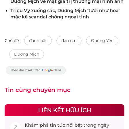
Dương Mịch về mặt giá trị thương mại hình ảnh
Triệu Vy xuống sắc, Dương Mịch 'tươi như hoa'
mặc kệ scandal chồng ngoại tình
Chủ đề:
đánh bật
đàn em
Đường Yên
Dương Mịch
Tin cùng chuyên mục
LIÊN KẾT HỮU ÍCH
Khám phá
tin tức
nổi bật trong ngày