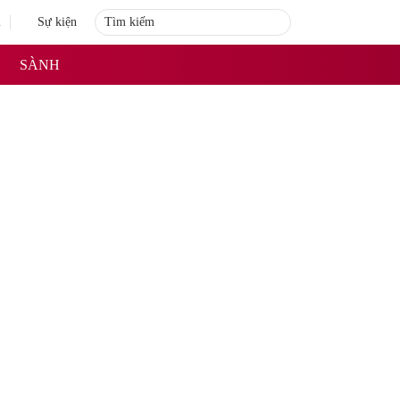
i
Sự kiện
SÀNH