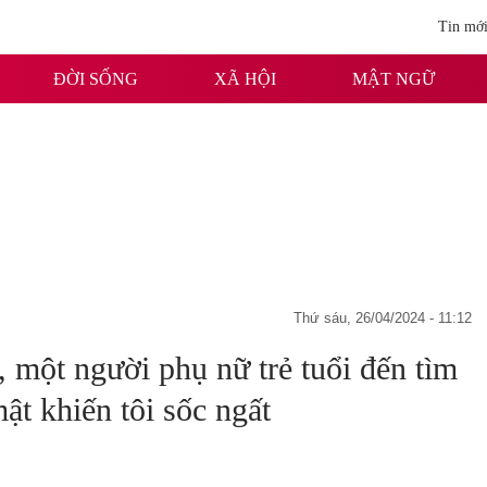
Tin mớ
ĐỜI SỐNG
XÃ HỘI
MẬT NGỮ
thứ sáu, 26/04/2024 - 11:12
, một người phụ nữ trẻ tuổi đến tìm
 mật khiến tôi sốc ngất