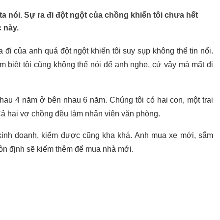
a nói. Sự ra đi đột ngột của chồng khiến tôi chưa hết
 này.
a đi của anh quá đột ngột khiến tôi suy sụp không thể tin nổi.
 biệt tôi cũng không thể nói để anh nghe, cứ vậy mà mất đi
nhau 4 năm ở bên nhau 6 năm. Chúng tôi có hai con, một trai
 Cả hai vợ chồng đều làm nhân viên văn phòng.
 kinh doanh, kiếm được cũng kha khá. Anh mua xe mới, sắm
còn định sẽ kiếm thêm để mua nhà mới.