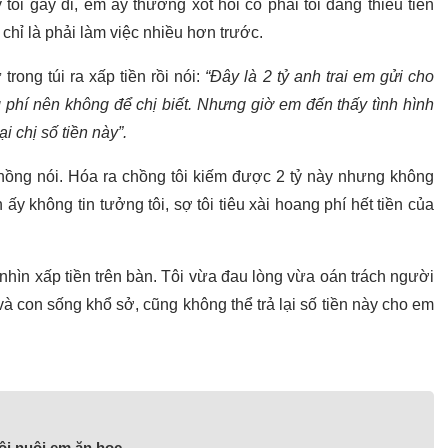
tôi gầy đi, em ấy thương xót hỏi có phải tôi đang thiếu tiền
chỉ là phải làm việc nhiều hơn trước.
rong túi ra xấp tiền rồi nói:
“Đây là 2 tỷ anh trai em gửi cho
 phí nên không để chị biết. Nhưng giờ em đến thấy tình hình
 chị số tiền này”.
hồng nói. Hóa ra chồng tôi kiếm được 2 tỷ này nhưng không
 không tin tưởng tôi, sợ tôi tiêu xài hoang phí hết tiền của
nhìn xấp tiền trên bàn. Tôi vừa đau lòng vừa oán trách người
và con sống khổ sở, cũng không thể trả lại số tiền này cho em
ôi nuôi em ăn học