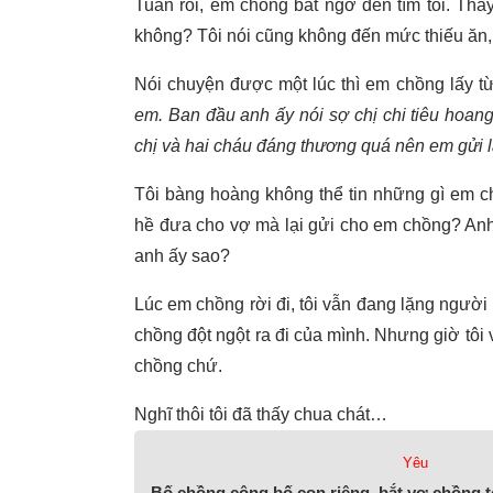
Tuần rồi, em chồng bất ngờ đến tìm tôi. Thấy 
không? Tôi nói cũng không đến mức thiếu ăn, 
Nói chuyện được một lúc thì em chồng lấy từ t
em. Ban đầu anh ấy nói sợ chị chi tiêu hoang
chị và hai cháu đáng thương quá nên em gửi lại
Tôi bàng hoàng không thể tin những gì em c
hề đưa cho vợ mà lại gửi cho em chồng? Anh ấy
anh ấy sao?
Lúc em chồng rời đi, tôi vẫn đang lặng người 
chồng đột ngột ra đi của mình. Nhưng giờ tôi 
chồng chứ.
Nghĩ thôi tôi đã thấy chua chát…
Yêu
Bố chồng công bố con riêng, bắt vợ chồng t