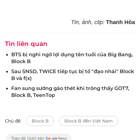
Tin, ảnh, clip:
Thanh Hòa
Tin liên quan
BTS bị nghi ngờ lợi dụng tên tuổi của Big Bang,
Block B
Sau SNSD, TWICE tiếp tục bị tố "đạo nhái" Block
B và f(x)
Fan sung sướng gào thét khi trông thấy GOT7,
Block B, TeenTop
Chủ đề:
Block B
Block B đến Việt Nam