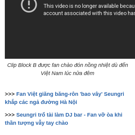
Clip Block B được fan chào đón nồng nhiệt dù đến
Việt Nam lúc nửa đêm
>>>
Fan Việt giăng băng-rôn 'bao vây' Seungri
khắp các ngả đường Hà Nội
>>>
Seungri trổ tài làm DJ bar - Fan vỡ òa khi
thần tượng vẫy tay chào