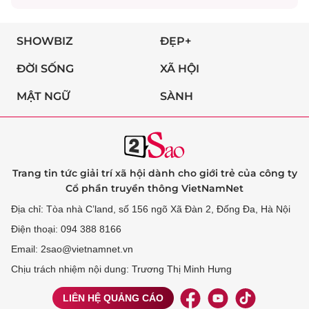
SHOWBIZ
ĐẸP+
ĐỜI SỐNG
XÃ HỘI
MẬT NGỮ
SÀNH
Trang tin tức giải trí xã hội dành cho giới trẻ của công ty
Cổ phần truyền thông VietNamNet
Địa chỉ: Tòa nhà C’land, số 156 ngõ Xã Đàn 2, Đống Đa, Hà Nội
Điện thoại: 094 388 8166
Email: 2sao@vietnamnet.vn
Chịu trách nhiệm nội dung: Trương Thị Minh Hưng
LIÊN HỆ QUẢNG CÁO