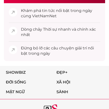
Khám phá
tin tức
nổi bật trong ngày
cùng VietNamNet
Dòng chảy
Thời sự
nhanh và chính xác
nhất
Đừng bỏ lỡ các câu chuyện
giải trí
nổi
bật trong ngày
SHOWBIZ
ĐẸP+
ĐỜI SỐNG
XÃ HỘI
MẬT NGỮ
SÀNH