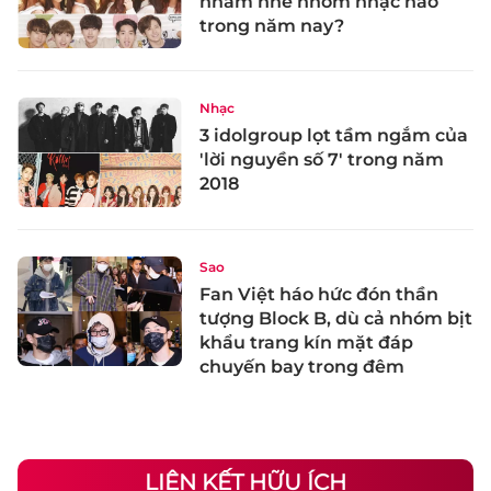
nhăm nhe nhóm nhạc nào
trong năm nay?
Nhạc
3 idolgroup lọt tầm ngắm của
'lời nguyền số 7' trong năm
2018
Sao
Fan Việt háo hức đón thần
tượng Block B, dù cả nhóm bịt
khẩu trang kín mặt đáp
chuyến bay trong đêm
LIÊN KẾT HỮU ÍCH