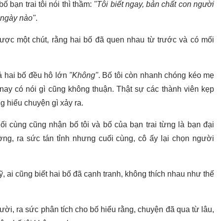
bố bạn trai tôi nói thì thầm:
"Tôi biết ngay, bản chất con người
 ngày nào"
.
được một chút, rằng hai bố đã quen nhau từ trước và có mối
cả hai bố đều hô lớn
"Không"
. Bố tôi còn nhanh chóng kéo mẹ
 nay có nói gì cũng không thuận. Thật sự các thành viên kẹp
 hiểu chuyện gì xảy ra.
uối cùng cũng nhận bố tôi và bố của bạn trai từng là bạn đại
ờng, ra sức tán tỉnh nhưng cuối cùng, cô ấy lại chọn người
ỹ, ai cũng biết hai bố đã cạnh tranh, không thích nhau như thế
ời, ra sức phân tích cho bố hiểu rằng, chuyện đã qua từ lâu,