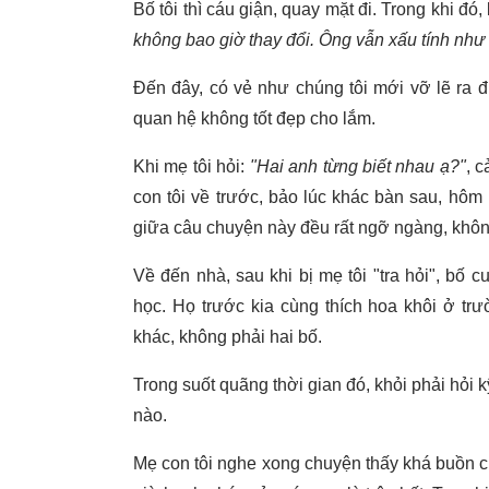
Bố tôi thì cáu giận, quay mặt đi. Trong khi đó, 
không bao giờ thay đổi. Ông vẫn xấu tính như
Đến đây, có vẻ như chúng tôi mới vỡ lẽ ra 
quan hệ không tốt đẹp cho lắm.
Khi mẹ tôi hỏi:
"Hai anh từng biết nhau ạ?"
, 
con tôi về trước, bảo lúc khác bàn sau, hôm
giữa câu chuyện này đều rất ngỡ ngàng, không
Về đến nhà, sau khi bị mẹ tôi "tra hỏi", bố c
học. Họ trước kia cùng thích hoa khôi ở trư
khác, không phải hai bố.
Trong suốt quãng thời gian đó, khỏi phải hỏi k
nào.
Mẹ con tôi nghe xong chuyện thấy khá buồn cư