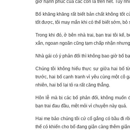
giờ hạnh phúc của các con là trên hết. Tuy nh
Bố khăng khăng rất biết bản chất không tốt 
tốt được, tôi may mắn khi có thể biết sớm, bỏ
Trong khi đó, ở bên nhà trai, bạn trai tôi kể,
xắn, ngoan ngoãn cũng tạm chấp nhận nhưng c
Nhà gái có ý phản đối thì không bao giờ bố bạn
Chúng tôi không hiểu thực sự giữa hai bố t
trước, hai bố cạnh tranh vì yêu cùng một cô g
nhiên, hai bố lại tỏ ra rất căng thẳng.
Hôn lễ mà bị các bố phản đối, không muốn đi
bạn trai đau đầu, mệt mỏi vì chuyện này quá.
Hai mẹ bảo chúng tôi cứ cố gắng có bầu đi rồ
thế có khiến cho bố đang giận càng thêm giậ