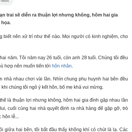
n trai sẽ diễn ra thuận lợi nhưng không, hôm hai gia
 họa.
g biết nên xử trí như thế nào. Mọi người có kinh nghiệm, cho
hai năm. Tôi năm nay 26 tuổi, còn anh 28 tuổi. Chúng tôi đều
hù hợp nên muốn tiến tới
hôn nhân
.
đến nhà nhau chơi vài lần. Nhìn chung phụ huynh hai bên đều
 khi chúng tôi ngỏ ý kết hôn, bố mẹ khá vui mừng.
hế là thuận lợi nhưng không, hôm hai gia đình gặp nhau lần
lui, cuối cùng hai nhà quyết định ra nhà hàng để gặp gỡ, trò
hôn lễ...
 giữa hai bên, tôi bắt đầu thấy không khí có chút là lạ. Các