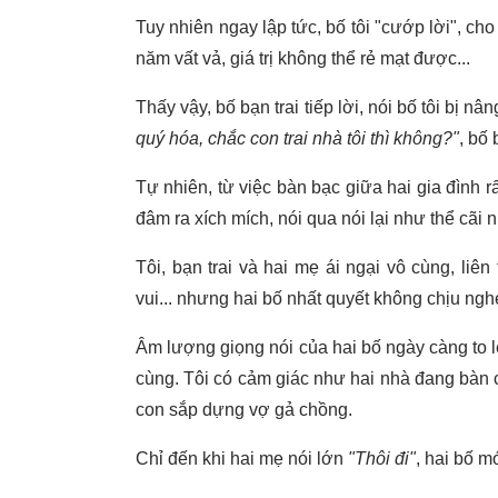
Tuy nhiên ngay lập tức, bố tôi "cướp lời", ch
năm vất vả, giá trị không thể rẻ mạt được...
Thấy vậy, bố bạn trai tiếp lời, nói bố tôi bị n
quý hóa, chắc con trai nhà tôi thì không?"
, bố 
Tự nhiên, từ việc bàn bạc giữa hai gia đình 
đâm ra xích mích, nói qua nói lại như thể cãi 
Tôi, bạn trai và hai mẹ ái ngại vô cùng, li
vui... nhưng hai bố nhất quyết không chịu ngh
Âm lượng giọng nói của hai bố ngày càng to 
cùng. Tôi có cảm giác như hai nhà đang bàn
con sắp dựng vợ gả chồng.
Chỉ đến khi hai mẹ nói lớn
"Thôi đi"
, hai bố m