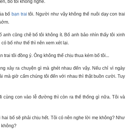
iên, bố tôi không nghe.
của bố
bạn trai
tôi. Người như vậy không thể nuôi dạy con trai
 sớm.
 bố anh cũng chê bố tôi không ít. Bố anh bảo nhìn thấy tôi xinh
ó bố như thế thì nên xem xét lại.
 trai tôi đồng ý. Ông không thể chịu thua kém bố tôi...
ừng xảy ra chuyện gì mà ghét nhau đến vậy. Nếu chỉ vì ngày
ái mà giờ cấm chúng tôi đến với nhau thì thật buồn cười. Tuy
 cùng con vào lễ đường thì còn ra thể thống gì nữa. Tôi và
i hai bố sẽ phải chịu hết. Tôi có nên nghe lời mẹ không? Như
n không?