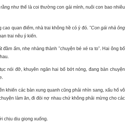
o rằng như thế là coi thường con gái mình, nuôi con bao nhiêu
âng cao quan điểm, nhà trai không hề có ý đó.
"Con gái nhà ông
bạn trai nêu ý kiến.
rất đầm ấm, nhẹ nhàng thành "chuyện bé xé ra to". Hai ông bố
nhau.
ên tục nói đỡ, khuyên ngăn hai bố bớt nóng, đang bàn chuyện
e.
lên khiến các bàn xung quanh cũng phải nhìn sang, xấu hổ vô
 chuyện làm ăn, đi đòi nợ nhau chứ không phải mừng cho các
ới chịu dịu giọng xuống.