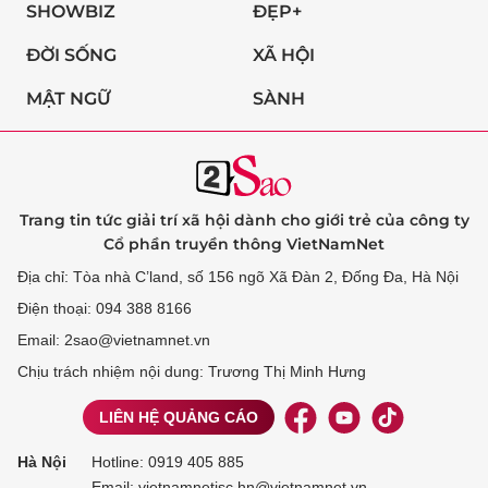
SHOWBIZ
ĐẸP+
ĐỜI SỐNG
XÃ HỘI
MẬT NGỮ
SÀNH
Trang tin tức giải trí xã hội dành cho giới trẻ của công ty
Cổ phần truyền thông VietNamNet
Địa chỉ: Tòa nhà C’land, số 156 ngõ Xã Đàn 2, Đống Đa, Hà Nội
Điện thoại: 094 388 8166
Email: 2sao@vietnamnet.vn
Chịu trách nhiệm nội dung: Trương Thị Minh Hưng
LIÊN HỆ QUẢNG CÁO
Hà Nội
Hotline:
0919 405 885
Email: vietnamnetjsc.hn@vietnamnet.vn