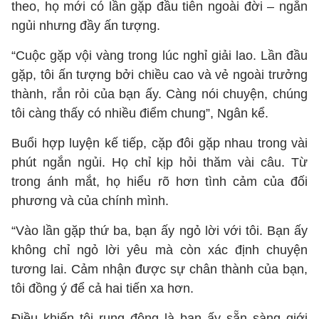
theo, họ mới có lần gặp đầu tiên ngoài đời – ngắn
ngủi nhưng đầy ấn tượng.
“Cuộc gặp vội vàng trong lúc nghỉ giải lao. Lần đầu
gặp, tôi ấn tượng bởi chiều cao và vẻ ngoài trưởng
thành, rắn rỏi của bạn ấy. Càng nói chuyện, chúng
tôi càng thấy có nhiều điểm chung”, Ngân kể.
Buổi hợp luyện kế tiếp, cặp đôi gặp nhau trong vài
phút ngắn ngủi. Họ chỉ kịp hỏi thăm vài câu. Từ
trong ánh mắt, họ hiểu rõ hơn tình cảm của đối
phương và của chính mình.
“Vào lần gặp thứ ba, bạn ấy ngỏ lời với tôi. Bạn ấy
không chỉ ngỏ lời yêu mà còn xác định chuyện
tương lai. Cảm nhận được sự chân thành của bạn,
tôi đồng ý để cả hai tiến xa hơn.
Điều khiến tôi rung động là bạn ấy sẵn sàng giới