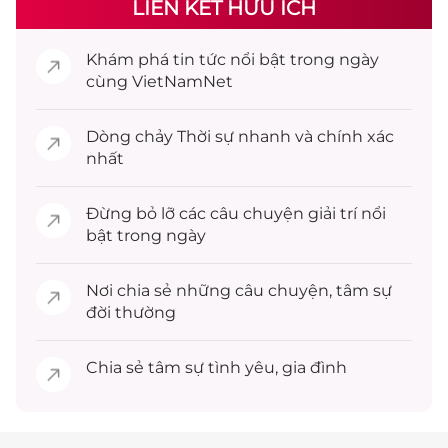
LIÊN KẾT HỮU ÍCH
Khám phá
tin tức
nổi bật trong ngày
cùng VietNamNet
Dòng chảy
Thời sự
nhanh và chính xác
nhất
Đừng bỏ lỡ các câu chuyện
giải trí
nổi
bật trong ngày
Nơi chia sẻ những câu chuyện,
tâm sự
đời thường
Chia sẻ
tâm sự
tình yêu, gia đình