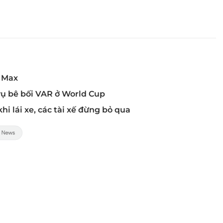
o Max
u vụ bê bối VAR ở World Cup
hi lái xe, các tài xế đừng bỏ qua