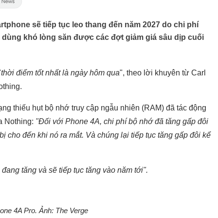
tphone sẽ tiếp tục leo thang đến năm 2027 do chi phí
 dùng khó lòng săn được các đợt giảm giá sâu dịp cuối
"
thời điểm tốt nhất là ngày hôm qua
", theo lời khuyên từ Carl
thing.
trạng thiếu hụt bộ nhớ truy cập ngẫu nhiên (RAM) đã tác động
ủa Nothing:
"Đối với Phone 4A, chi phí bộ nhớ đã tăng gấp đôi
 bị cho đến khi nó ra mắt. Và chúng lại tiếp tục tăng gấp đôi kể
 đang tăng và sẽ tiếp tục tăng vào năm tới".
one 4A Pro. Ảnh: The Verge