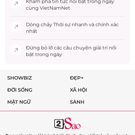
Khám phá
tin tức
nổi bật trong ngày
cùng VietNamNet
Dòng chảy
Thời sự
nhanh và chính xác
nhất
Đừng bỏ lỡ các câu chuyện
giải trí
nổi
bật trong ngày
SHOWBIZ
ĐẸP+
ĐỜI SỐNG
XÃ HỘI
MẬT NGỮ
SÀNH