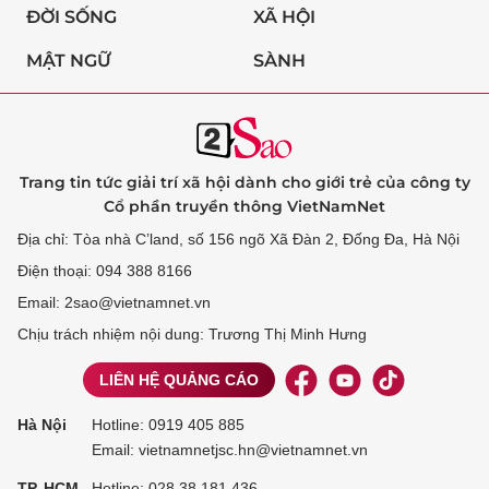
ĐỜI SỐNG
XÃ HỘI
MẬT NGỮ
SÀNH
Trang tin tức giải trí xã hội dành cho giới trẻ của công ty
Cổ phần truyền thông VietNamNet
Địa chỉ: Tòa nhà C’land, số 156 ngõ Xã Đàn 2, Đống Đa, Hà Nội
Điện thoại: 094 388 8166
Email: 2sao@vietnamnet.vn
Chịu trách nhiệm nội dung: Trương Thị Minh Hưng
LIÊN HỆ QUẢNG CÁO
Hà Nội
Hotline:
0919 405 885
Email: vietnamnetjsc.hn@vietnamnet.vn
TP. HCM
Hotline:
028 38 181 436