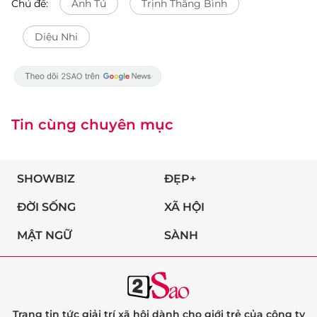
Chủ đề:
Anh Tú
Trịnh Thăng Bình
Diệu Nhi
Tin cùng chuyên mục
SHOWBIZ
ĐẸP+
ĐỜI SỐNG
XÃ HỘI
MẬT NGỮ
SÀNH
Trang tin tức giải trí xã hội dành cho giới trẻ của công ty