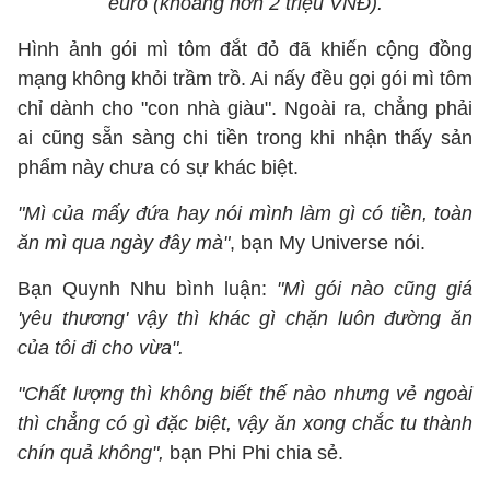
euro (khoảng hơn 2 triệu VNĐ).
Hình ảnh gói mì tôm đắt đỏ đã khiến cộng đồng
mạng không khỏi trầm trồ. Ai nấy đều gọi gói mì tôm
chỉ dành cho "con nhà giàu". Ngoài ra, chẳng phải
ai cũng sẵn sàng chi tiền trong khi nhận thấy sản
phẩm này chưa có sự khác biệt.
"Mì của mấy đứa hay nói mình làm gì có tiền, toàn
ăn mì qua ngày đây mà"
, bạn My Universe nói.
Bạn Quynh Nhu bình luận:
"Mì gói nào cũng giá
'yêu thương' vậy thì khác gì chặn luôn đường ăn
của tôi đi cho vừa".
"Chất lượng thì không biết thế nào nhưng vẻ ngoài
thì chẳng có gì đặc biệt, vậy ăn xong chắc tu thành
chín quả không",
bạn Phi Phi chia sẻ.