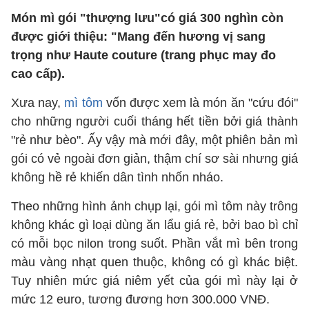
Món mì gói "thượng lưu"có giá 300 nghìn còn
được giới thiệu: "Mang đến hương vị sang
trọng như Haute couture (trang phục may đo
cao cấp).
Xưa nay,
mì tôm
vốn được xem là món ăn "cứu đói"
cho những người cuối tháng hết tiền bởi giá thành
"rẻ như bèo". Ấy vậy mà mới đây, một phiên bản mì
gói có vẻ ngoài đơn giản, thậm chí sơ sài nhưng giá
không hề rẻ khiến dân tình nhốn nháo.
Theo những hình ảnh chụp lại, gói mì tôm này trông
không khác gì loại dùng ăn lẩu giá rẻ, bởi bao bì chỉ
có mỗi bọc nilon trong suốt. Phần vắt mì bên trong
màu vàng nhạt quen thuộc, không có gì khác biệt.
Tuy nhiên mức giá niêm yết của gói mì này lại ở
mức 12 euro, tương đương hơn 300.000 VNĐ.