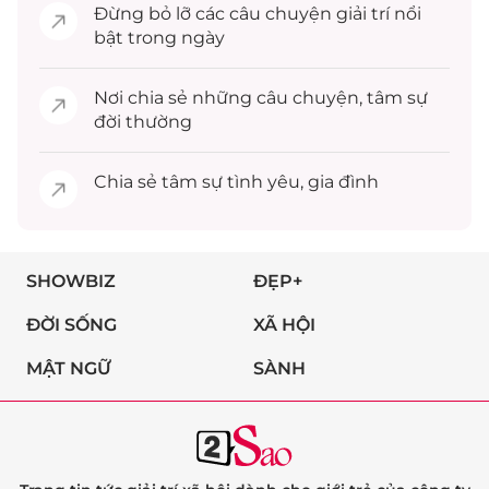
Đừng bỏ lỡ các câu chuyện
giải trí
nổi
bật trong ngày
Nơi chia sẻ những câu chuyện,
tâm sự
đời thường
Chia sẻ
tâm sự
tình yêu, gia đình
SHOWBIZ
ĐẸP+
ĐỜI SỐNG
XÃ HỘI
MẬT NGỮ
SÀNH