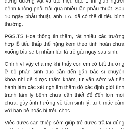
dựng dương vật và tạo niệu đạo 1 thì giúp người
bệnh không phải trải qua nhiều lần phẫu thuật. Sau
10 ngày phẫu thuật, anh T.A. đã có thể đi tiểu bình
thường.
PGS.TS Hoa thông tin thêm, rất nhiều các trường
hợp lỗ tiểu thấp thể nặng kèm theo tinh hoàn chưa
xuống bìu sẽ bị nhầm lẫn là trẻ gái ngay sau sinh.
Chính vì vậy cha mẹ khi thấy con em có bất thường
ở bộ phận sinh dục cần đến gặp bác sĩ chuyên
khoa nhi để được thăm khám, tư vấn sớm và tiến
hành làm các xét nghiệm thăm dò xác định giới tính
tránh tâm lý bệnh chưa cần thiết để đến lớn mới
chữa, gây ảnh hưởng về tâm sinh lý, tư ti mặc cảm
với bạn bè hoặc bị trêu chọc.
Việc được can thiệp sớm giúp trẻ được trả lại đúng