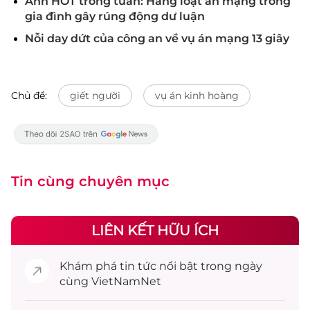
Ảnh HOT trong tuần: Hàng loạt án mạng trong
gia đình gây rúng động dư luận
Nỗi day dứt của công an về vụ án mạng 13 giây
Chủ đề:
giết người
vụ án kinh hoàng
Tin cùng chuyên mục
LIÊN KẾT HỮU ÍCH
Khám phá
tin tức
nổi bật trong ngày
cùng VietNamNet