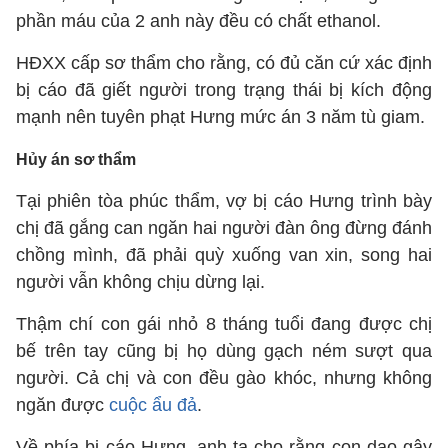
phần máu của 2 anh này đều có chất ethanol.
HĐXX cấp sơ thẩm cho rằng, có đủ căn cứ xác định
bị cáo đã giết người trong trạng thái bị kích động
mạnh nên tuyên phạt Hưng mức án 3 năm tù giam.
Hủy án sơ thẩm
Tại phiên tòa phúc thẩm, vợ bị cáo Hưng trình bày
chị đã gắng can ngăn hai người đàn ông đừng đánh
chồng mình, đã phải quỳ xuống van xin, song hai
người vẫn không chịu dừng lại.
Thậm chí con gái nhỏ 8 tháng tuổi đang được chị
bế trên tay cũng bị họ dùng gạch ném sượt qua
người. Cả chị và con đều gào khóc, nhưng không
ngăn được
cuộc ẩu đả
.
Về phía bị cáo Hưng, anh ta cho rằng con dao gây