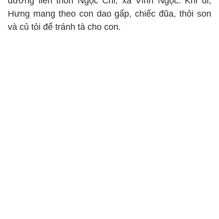
đường liên thôn Ngọc Chi, xã Vĩnh Ngọc. Khi đi,
Hưng mang theo con dao gấp, chiếc đũa, thỏi son
và củ tỏi để tránh tà cho con.