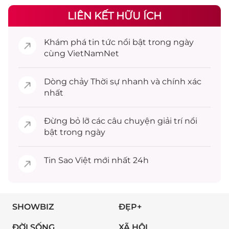
LIÊN KẾT HỮU ÍCH
Khám phá
tin tức
nổi bật trong ngày
cùng VietNamNet
Dòng chảy
Thời sự
nhanh và chính xác
nhất
Đừng bỏ lỡ các câu chuyện
giải trí
nổi
bật trong ngày
Tin
Sao Việt
mới nhất 24h
SHOWBIZ
ĐẸP+
ĐỜI SỐNG
XÃ HỘI