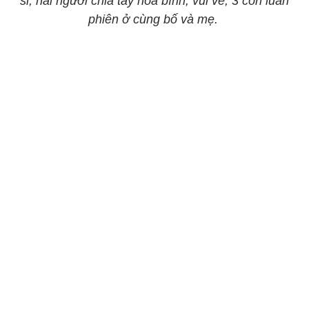
sĩ, hai người chia tay hòa bình, vui vẻ, 3 con luân
phiên ở cùng bố và mẹ.