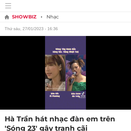
SHOWBIZ
Nhạc
thứ sáu, 27/01/2023 - 16:36
Hà Trần hát nhạc đàn em trên
'Sóng 23' gây tranh cãi