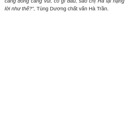
càng đông càng vui, có gì đâu, sao chị Hà lại nặng
lời như thế?”,
Tùng Dương chất vấn Hà Trần.