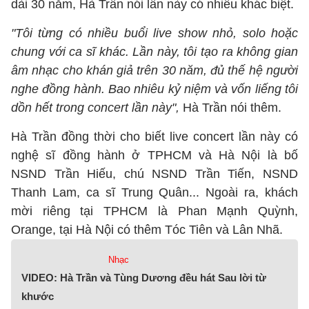
dài 30 năm, Hà Trần nói lần này có nhiều khác biệt.
"Tôi từng có nhiều buổi live show nhỏ, solo hoặc
chung với ca sĩ khác. Lần này, tôi tạo ra không gian
âm nhạc cho khán giả trên 30 năm, đủ thế hệ người
nghe đồng hành. Bao nhiêu kỷ niệm và vốn liếng tôi
dồn hết trong concert lần này",
Hà Trần nói thêm.
Hà Trần đồng thời cho biết live concert lần này có
nghệ sĩ đồng hành ở TPHCM và Hà Nội là bố
NSND Trần Hiếu, chú NSND Trần Tiến, NSND
Thanh Lam, ca sĩ Trung Quân... Ngoài ra, khách
mời riêng tại TPHCM là Phan Mạnh Quỳnh,
Orange, tại Hà Nội có thêm Tóc Tiên và Lân Nhã.
Nhạc
VIDEO: Hà Trần và Tùng Dương đều hát Sau lời từ
khước