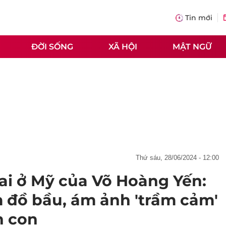
Tin mới
ĐỜI SỐNG
XÃ HỘI
MẬT NGỮ
thứ sáu, 28/06/2024 - 12:00
ai ở Mỹ của Võ Hoàng Yến:
 đồ bầu, ám ảnh 'trầm cảm'
h con