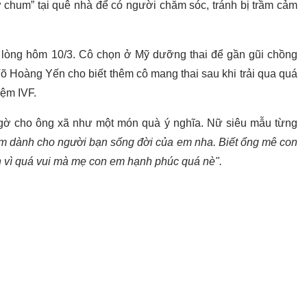
ỡ chum” tại quê nhà để có người chăm sóc, tránh bị trầm cảm
lòng hôm 10/3. Cô chọn ở Mỹ dưỡng thai để gần gũi chồng
õ Hoàng Yến cho biết thêm cô mang thai sau khi trải qua quá
iệm IVF.
ngờ cho ông xã như một món quà ý nghĩa. Nữ siêu mẫu từng
em dành cho người bạn sống đời của em nha. Biết ổng mê con
h vì quá vui mà mẹ con em hạnh phúc quá nè".