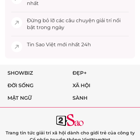
nhất
Đừng bỏ lỡ các câu chuyện
giải trí
nổi
bật trong ngày
Tin
Sao Việt
mới nhất 24h
SHOWBIZ
ĐẸP+
ĐỜI SỐNG
XÃ HỘI
MẬT NGỮ
SÀNH
Trang tin tức giải trí xã hội dành cho giới trẻ của công ty
Cổ phần truyền thông VietNamNet