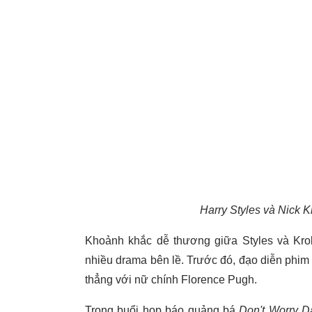
Harry Styles và Nick K
Khoảnh khắc dễ thương giữa Styles và Krol
nhiều drama bên lề. Trước đó, đạo diễn phim -
thẳng với nữ chính Florence Pugh.
Trong buổi họp báo quảng bá
Don't Worry Da