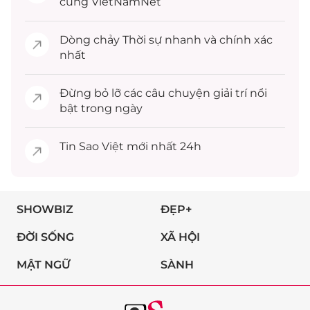
cùng VietNamNet
Dòng chảy
Thời sự
nhanh và chính xác
nhất
Đừng bỏ lỡ các câu chuyện
giải trí
nổi
bật trong ngày
Tin
Sao Việt
mới nhất 24h
SHOWBIZ
ĐẸP+
ĐỜI SỐNG
XÃ HỘI
MẬT NGỮ
SÀNH