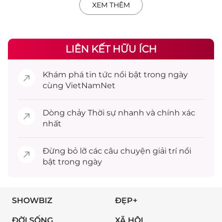
XEM THÊM
LIÊN KẾT HỮU ÍCH
Khám phá
tin tức
nổi bật trong ngày
cùng VietNamNet
Dòng chảy
Thời sự
nhanh và chính xác
nhất
Đừng bỏ lỡ các câu chuyện
giải trí
nổi
bật trong ngày
SHOWBIZ
ĐẸP+
ĐỜI SỐNG
XÃ HỘI