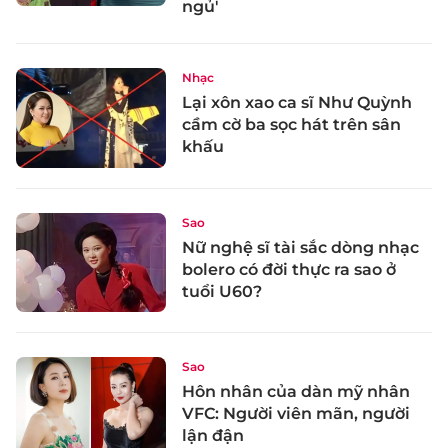
ngủ'
Nhạc
Lại xôn xao ca sĩ Như Quỳnh
cầm cờ ba sọc hát trên sân
khấu
Sao
Nữ nghệ sĩ tài sắc dòng nhạc
bolero có đời thực ra sao ở
tuổi U60?
Sao
Hôn nhân của dàn mỹ nhân
VFC: Người viên mãn, người
lận đận