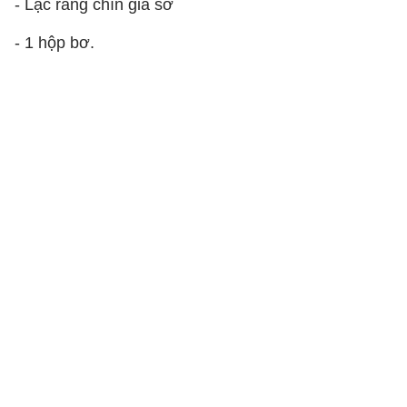
- Lạc rang chín giã sơ
- 1 hộp bơ.