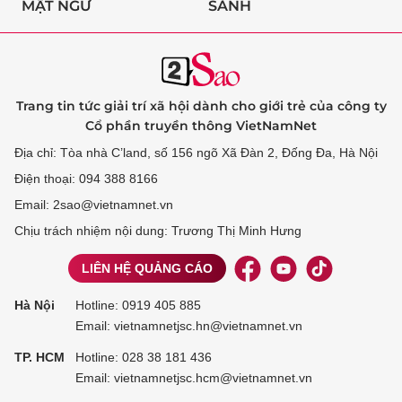
MẬT NGỮ
SÀNH
Trang tin tức giải trí xã hội dành cho giới trẻ của công ty
Cổ phần truyền thông VietNamNet
Địa chỉ: Tòa nhà C’land, số 156 ngõ Xã Đàn 2, Đống Đa, Hà Nội
Điện thoại: 094 388 8166
Email: 2sao@vietnamnet.vn
Chịu trách nhiệm nội dung: Trương Thị Minh Hưng
LIÊN HỆ QUẢNG CÁO
Hà Nội
Hotline:
0919 405 885
Email: vietnamnetjsc.hn@vietnamnet.vn
TP. HCM
Hotline:
028 38 181 436
Email: vietnamnetjsc.hcm@vietnamnet.vn