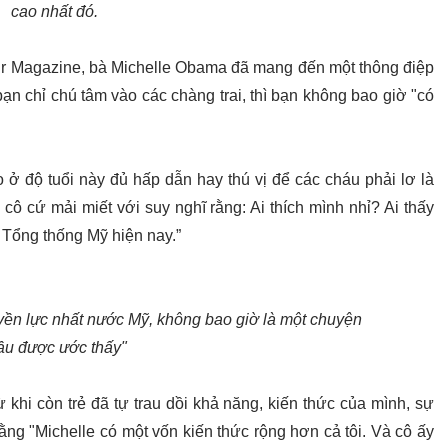
cao nhất đó.
our Magazine, bà Michelle Obama đã mang đến một thông điệp
n chỉ chú tâm vào các chàng trai, thì bạn không bao giờ "có
 ở độ tuổi này đủ hấp dẫn hay thú vị để các cháu phải lơ là
 cô cứ mải miết với suy nghĩ rằng: Ai thích mình nhỉ? Ai thấy
 Tổng thống Mỹ hiện nay.”
yền lực nhất nước Mỹ, không bao giờ là một chuyện
ầu được ước thấy"
khi còn trẻ đã tự trau dồi khả năng, kiến thức của mình, sự
ng "Michelle có một vốn kiến thức rộng hơn cả tôi. Và cô ấy