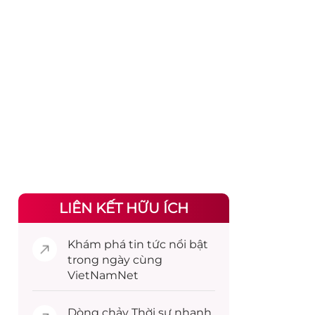
LIÊN KẾT HỮU ÍCH
Khám phá
tin tức
nổi bật
trong ngày cùng
VietNamNet
Dòng chảy
Thời sự
nhanh