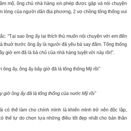
m mộ, ông chủ nhà hàng xin phép được gặp và nói chuyện
ấm lòng của người dân địa phương, 2 vợ chồng tổng thống vui
 mắc: “Tại sao ông ấy lại thích thú muốn nói chuyện với em đến
a là thuở trước ông ấy là người đã yêu bà say đắm. Tổng thống
y giờ em đã là bà chủ của nhà hàng tuyệt vời này rồi!”.
 ông ấy, ông ấy bây giờ đã là tổng thống Mỹ rồi”
y giờ ông ấy đã là tổng thống của nước Mỹ rồi"
ái có thể làm cho chính mình là khiến mình trở nên độc lập,
có thể tự do chọn lựa những điều tốt đẹp nhất cho bản thân