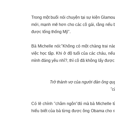
Trong một buổi nói chuyện tại sự kiện Glam
mới, mạnh mẽ hơn cho các cô gái, rằng nếu bạ
được tổng thống Mỹ".
Bà Michelle nói:"Không có một chàng trai nào
việc học tập. Khi ở độ tuổi của các cháu, nếu
mình đáng yêu nhỉ?, thì cô đã không lấy được
Trở thành vợ của người đàn ông qu
"c
Có lẽ chính "châm ngôn"đó mà bà Michelle từ 
hiểu biết của bà từng được ông Obama cho rằ