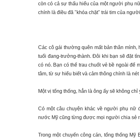
còn có cả sự thấu hiểu của một người phụ nữ"
chính là điều đã "khóa chặt" trái tim của ng
Các cô gái thường quên mất bản thân mình, ha
tuổi đang-trưởng-thành. Đôi khi bạn sẽ đặt tì
có nó. Bạn có thể trau chuốt vẻ bề ngoài để 
tâm, từ sự hiểu biết và cảm thông chính là né
Một vị tổng thống, hẳn là ông ấy sẽ không chỉ
Có một câu chuyện khác về người phụ nữ đ
nước Mỹ cũng từng được mọi người chia sẻ rấ
Trong một chuyến công cán, tổng thống Mỹ 