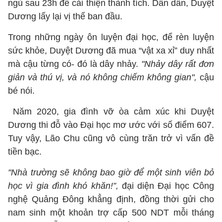
ngủ sau 23h để cải thiện thành tích. Dần dần, Duyệt
Dương lấy lại vị thế ban đầu.
Trong những ngày ôn luyện đại học, để rèn luyện
sức khỏe, Duyệt Dương đã mua “vật xa xỉ” duy nhất
mà cậu từng có- đó là dây nhảy.
"Nhảy dây rất đơn
giản và thú vị, và nó không chiếm không gian",
cậu
bé nói.
Năm 2020, gia đình vỡ òa cảm xúc khi Duyệt
Dương thi đỗ vào Đại học mơ ước với số điểm 607.
Tuy vậy, Lão Chu cũng vô cùng trăn trở vì vấn đề
tiền bạc.
"Nhà trường sẽ không bao giờ để một sinh viên bỏ
học vì gia đình khó khăn!”,
đại diện Đại học Công
nghệ Quảng Đông khẳng định, đồng thời gửi cho
nam sinh một khoản trợ cấp 500 NDT mỗi tháng